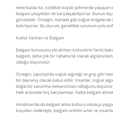
Amerika’da ise, özellikle büyük şehirlerde yaşayan in
balgam şikayetleri ile karşılaşabiliyorlar. Bunun dış
görülebilir. Örneğin, Kanada gibi soğuk bölgelerde 
belirtiyorlar. Bu durum, genellikle solunum yolu en
Kültür Farkları ve Balgam
Balgam konusunu ele alırken kültürlerin farklı bakış 
balgam, daha çok bir rahatsızlık olarak algılanırken
olduğu düşünülür.
Örneğin, Japonya’da soğuk algınlığı ve grip gibi ha
bir davranış olarak kabul edilir. İnsanlar, soğuk alg
doğal bir savunma mekanizması olduğunu düşünürler
halk arasında hoş karşılanmaz. Hatta balgam atmak,
Hindistan’da da balgam atma kültürü oldukça yaygın
koşulları nedeniyle, balgam üretimi artar ve insanl