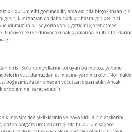
z bir durum gibi görünebilir, ama aslında birçok insan için
ığının, kimi zaman da daha ciddi bir hastalığın belirtisi
ücudumuzun bir şeylerin yanlış gittiğini işaret etmesi
ir? Türkiye’deki ve dünyadaki bakış açılarına, kültür farkların
cağız.
n birisi. Solunum yollarını koruyan bu mukus, yabancı
ı maddelerin vücudumuzdan atılmasına yardımcı olur. Normalde
, boğazımızda birikmeden vücuttan dışarı atılır. Ancak,
k problemine işaret edebilir.
sık mevsim değişikliklerinin ve hava kirliliğinin etkilerini
ar, bazen balgam üretimi arttığında bu durum sadece
rür. Özellikle astım veya alerji hastalığı olanlar, sürekli