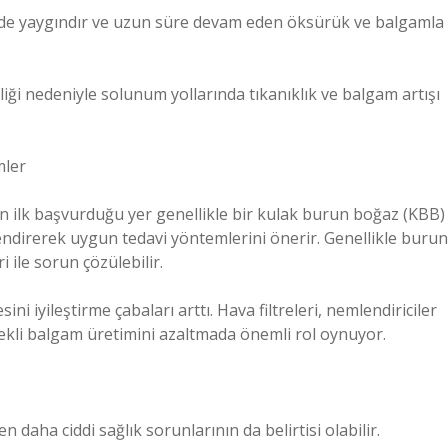
lerde yaygındır ve uzun süre devam eden öksürük ve balgamla
liliği nedeniyle solunum yollarında tıkanıklık ve balgam artışı
mler
rin ilk başvurduğu yer genellikle bir kulak burun boğaz (KBB)
endirerek uygun tedavi yöntemlerini önerir. Genellikle burun
i ile sorun çözülebilir.
ini iyileştirme çabaları arttı. Hava filtreleri, nemlendiriciler
rekli balgam üretimini azaltmada önemli rol oynuyor.
n daha ciddi sağlık sorunlarının da belirtisi olabilir.