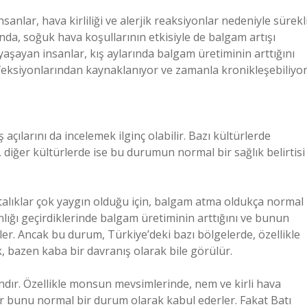
sanlar, hava kirliliği ve alerjik reaksiyonlar nedeniyle sürekl
ında, soğuk hava koşullarının etkisiyle de balgam artışı
yaşayan insanlar, kış aylarında balgam üretiminin arttığını
feksiyonlarından kaynaklanıyor ve zamanla kronikleşebiliyor
açılarını da incelemek ilginç olabilir. Bazı kültürlerde
, diğer kültürlerde ise bu durumun normal bir sağlık belirtisi
stalıklar çok yaygın olduğu için, balgam atma oldukça normal
ınlığı geçirdiklerinde balgam üretiminin arttığını ve bunun
. Ancak bu durum, Türkiye’deki bazı bölgelerde, özellikle
 bazen kaba bir davranış olarak bile görülür.
dır. Özellikle monsun mevsimlerinde, nem ve kirli hava
ar bunu normal bir durum olarak kabul ederler. Fakat Batı