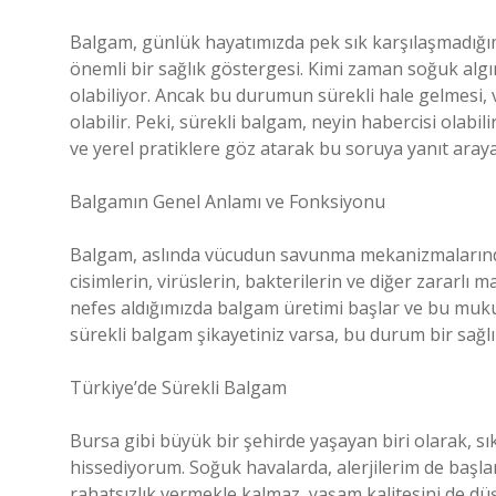
Balgam, günlük hayatımızda pek sık karşılaşmadığımı
önemli bir sağlık göstergesi. Kimi zaman soğuk algınl
olabiliyor. Ancak bu durumun sürekli hale gelmesi, v
olabilir. Peki, sürekli balgam, neyin habercisi olabil
ve yerel pratiklere göz atarak bu soruya yanıt araya
Balgamın Genel Anlamı ve Fonksiyonu
Balgam, aslında vücudun savunma mekanizmalarında
cisimlerin, virüslerin, bakterilerin ve diğer zararl
nefes aldığımızda balgam üretimi başlar ve bu mukus
sürekli balgam şikayetiniz varsa, bu durum bir sağlı
Türkiye’de Sürekli Balgam
Bursa gibi büyük bir şehirde yaşayan biri olarak, sık 
hissediyorum. Soğuk havalarda, alerjilerim de başl
rahatsızlık vermekle kalmaz, yaşam kalitesini de düşü