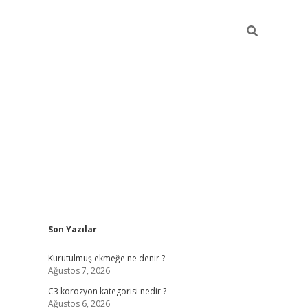
Sidebar
Son Yazılar
elexbet yeni adresi
vdcasino yeni giriş
betexper g
Kurutulmuş ekmeğe ne denir ?
Ağustos 7, 2026
C3 korozyon kategorisi nedir ?
Ağustos 6, 2026