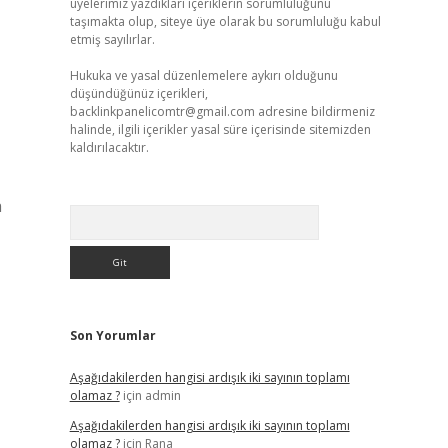
üyelerimiz yazdıkları içeriklerin sorumluluğunu
taşımakta olup, siteye üye olarak bu sorumluluğu kabul
etmiş sayılırlar.
Hukuka ve yasal düzenlemelere aykırı olduğunu
düşündüğünüz içerikleri,
backlinkpanelicomtr@gmail.com
adresine bildirmeniz
halinde, ilgili içerikler yasal süre içerisinde sitemizden
kaldırılacaktır.
a
Arama
Son Yorumlar
Aşağıdakilerden hangisi ardışık iki sayının toplamı
olamaz ?
için
admin
Aşağıdakilerden hangisi ardışık iki sayının toplamı
olamaz ?
için
Rana