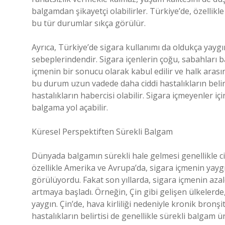
balgamdan şikayetçi olabilirler. Türkiye’de, özellik
bu tür durumlar sıkça görülür.
Ayrıca, Türkiye’de sigara kullanımı da oldukça yaygı
sebeplerindendir. Sigara içenlerin çoğu, sabahları b
içmenin bir sonucu olarak kabul edilir ve halk arası
bu durum uzun vadede daha ciddi hastalıkların belirti
hastalıkların habercisi olabilir. Sigara içmeyenler için
balgama yol açabilir.
Küresel Perspektiften Sürekli Balgam
Dünyada balgamın sürekli hale gelmesi genellikle ciddi
özellikle Amerika ve Avrupa’da, sigara içmenin yay
görülüyordu. Fakat son yıllarda, sigara içmenin azald
artmaya başladı. Örneğin, Çin gibi gelişen ülkelerde,
yaygın. Çin’de, hava kirliliği nedeniyle kronik bronşit
hastalıkların belirtisi de genellikle sürekli balgam ür