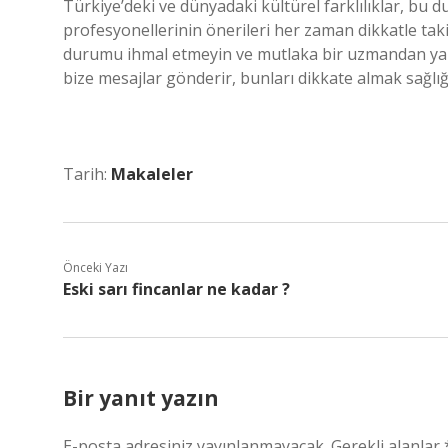
Türkiye’deki ve dünyadaki kültürel farklılıklar, bu d
profesyonellerinin önerileri her zaman dikkatle taki
durumu ihmal etmeyin ve mutlaka bir uzmandan yar
bize mesajlar gönderir, bunları dikkate almak sağlığ
Tarih:
Makaleler
Önceki Yazı
Eski sarı fincanlar ne kadar ?
Bir yanıt yazın
E-posta adresiniz yayınlanmayacak.
Gerekli alanlar