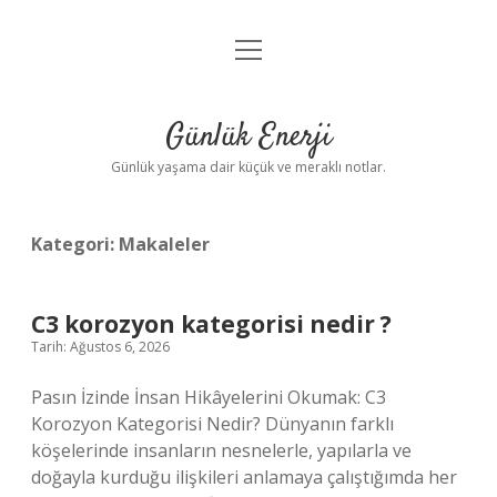
menüyü
Anasayfa
aç
Gizlilik Politikası
Günlük Enerji
Yasal Uyarı
Günlük yaşama dair küçük ve meraklı notlar.
Hakkımızda
Kategori:
Makaleler
C3 korozyon kategorisi nedir ?
Tarih: Ağustos 6, 2026
Pasın İzinde İnsan Hikâyelerini Okumak: C3
Korozyon Kategorisi Nedir? Dünyanın farklı
köşelerinde insanların nesnelerle, yapılarla ve
doğayla kurduğu ilişkileri anlamaya çalıştığımda her