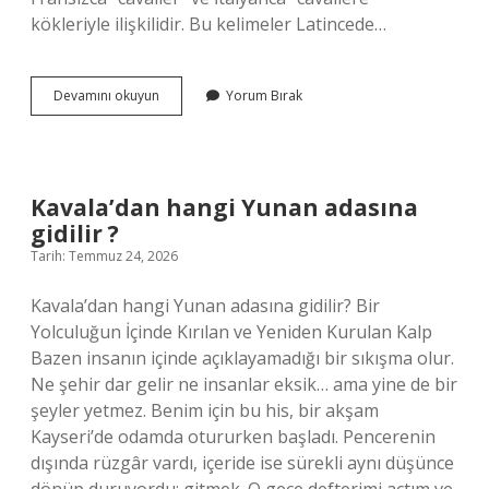
kökleriyle ilişkilidir. Bu kelimeler Latincede…
Kavalye
Devamını okuyun
Yorum Bırak
hangi
dilde
?
Kavala’dan hangi Yunan adasına
gidilir ?
Tarih: Temmuz 24, 2026
Kavala’dan hangi Yunan adasına gidilir? Bir
Yolculuğun İçinde Kırılan ve Yeniden Kurulan Kalp
Bazen insanın içinde açıklayamadığı bir sıkışma olur.
Ne şehir dar gelir ne insanlar eksik… ama yine de bir
şeyler yetmez. Benim için bu his, bir akşam
Kayseri’de odamda otururken başladı. Pencerenin
dışında rüzgâr vardı, içeride ise sürekli aynı düşünce