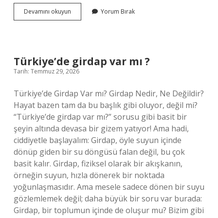
64’ün
Devamını okuyun
Yorum Bırak
doğal
sayı
bölenleri
nelerdir
?
Türkiye’de girdap var mı ?
Tarih: Temmuz 29, 2026
Türkiye’de Girdap Var mı? Girdap Nedir, Ne Değildir?
Hayat bazen tam da bu başlık gibi oluyor, değil mi?
“Türkiye’de girdap var mı?” sorusu gibi basit bir
şeyin altında devasa bir gizem yatıyor! Ama hadi,
ciddiyetle başlayalım: Girdap, öyle suyun içinde
dönüp giden bir su döngüsü falan değil, bu çok
basit kalır. Girdap, fiziksel olarak bir akışkanın,
örneğin suyun, hızla dönerek bir noktada
yoğunlaşmasıdır. Ama mesele sadece dönen bir suyu
gözlemlemek değil; daha büyük bir soru var burada:
Girdap, bir toplumun içinde de oluşur mu? Bizim gibi