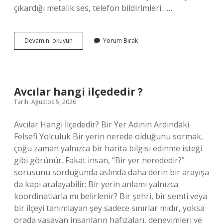
çıkardığı metalik ses, telefon bildirimleri……
Kulak
Devamını okuyun
Yorum Bırak
nasıl
işitir
?
Avcılar hangi ilçededir ?
Tarih: Ağustos 5, 2026
Avcılar Hangi İlçededir? Bir Yer Adının Ardındaki
Felsefi Yolculuk Bir yerin nerede olduğunu sormak,
çoğu zaman yalnızca bir harita bilgisi edinme isteği
gibi görünür. Fakat insan, “Bir yer nerededir?”
sorusunu sorduğunda aslında daha derin bir arayışa
da kapı aralayabilir: Bir yerin anlamı yalnızca
koordinatlarla mı belirlenir? Bir şehri, bir semti veya
bir ilçeyi tanımlayan şey sadece sınırlar mıdır, yoksa
orada yaşayan insanların hafızaları, deneyimleri ve