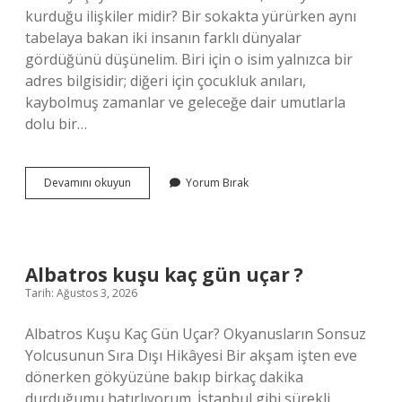
kurduğu ilişkiler midir? Bir sokakta yürürken aynı
tabelaya bakan iki insanın farklı dünyalar
gördüğünü düşünelim. Biri için o isim yalnızca bir
adres bilgisidir; diğeri için çocukluk anıları,
kaybolmuş zamanlar ve geleceğe dair umutlarla
dolu bir…
Avcılar
Devamını okuyun
Yorum Bırak
hangi
ilçededir
?
Albatros kuşu kaç gün uçar ?
Tarih: Ağustos 3, 2026
Albatros Kuşu Kaç Gün Uçar? Okyanusların Sonsuz
Yolcusunun Sıra Dışı Hikâyesi Bir akşam işten eve
dönerken gökyüzüne bakıp birkaç dakika
durduğumu hatırlıyorum. İstanbul gibi sürekli