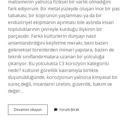
malzemenin yalnızca fiziksel bir varlık olmadığını
fark ediyorum. Bir metal yüzeyde oluşan ince bir pas
tabakası, bir köprünün yaşlanması ya da bir
endüstriyel ekipmanın aşınması bile aslında insan
topluluklarının çevreyle kurduğu ilişkinin bir
parçasıdır. Farklı kültürlerin dünyayı nasıl
anlamlandırdığını keşfetme merakı, beni bazen
geleneksel törenlerden mimari yapılara, bazen de
teknik sınıflandırmalara uzanan bir yolculuğa
çıkarıyor. Bu yolculukta C3 korozyon kategorisi
nedir? kültürel görelilik kavramıyla birlikte
düşünüldüğünde, korozyonun yalnızca kimyasal bir
süreç değil, insanların üretim, güvenlik, bakım ve
değer…
C3
Devamını okuyun
Yorum Bırak
korozyon
kategorisi
nedir