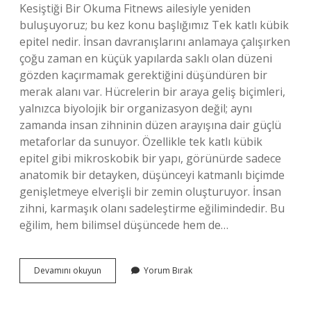
Kesiştiği Bir Okuma Fitnews ailesiyle yeniden
buluşuyoruz; bu kez konu başlığımız Tek katlı kübik
epitel nedir. İnsan davranışlarını anlamaya çalışırken
çoğu zaman en küçük yapılarda saklı olan düzeni
gözden kaçırmamak gerektiğini düşündüren bir
merak alanı var. Hücrelerin bir araya geliş biçimleri,
yalnızca biyolojik bir organizasyon değil; aynı
zamanda insan zihninin düzen arayışına dair güçlü
metaforlar da sunuyor. Özellikle tek katlı kübik
epitel gibi mikroskobik bir yapı, görünürde sadece
anatomik bir detayken, düşünceyi katmanlı biçimde
genişletmeye elverişli bir zemin oluşturuyor. İnsan
zihni, karmaşık olanı sadeleştirme eğilimindedir. Bu
eğilim, hem bilimsel düşüncede hem de…
Tek
Devamını okuyun
Yorum Bırak
katlı
kübik
epitel