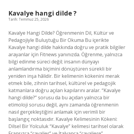
nedir
?
Kavalye hangi dilde ?
Tarih: Temmuz 25, 2026
Kavalye Hangi Dilde? Öğrenmenin Dil, Kültür ve
Pedagojiyle Buluştuğu Bir Okuma Bu içerikte
Kavalye hangi dilde hakkında doğru ve pratik bilgiler
arayanlar için Fitnews yanınızda. Öğrenme, yalnızca
bilgi edinme süreci değil; insanın dünyayı
anlamlandırma biçimini dönüştüren sürekli bir
yeniden inşa hâlidir. Bir kelimenin kökenini merak
etmek bile, zihnin tarihsel, kültürel ve pedagojik
katmanlara doğru açılan kapılarını aralar. “Kavalye
hangi dilde?” sorusu da bu açıdan yalnızca bir
etimoloji sorusu değil, aynı zamanda öğrenmenin
nasıl gerçekleştiğini anlamak için verimli bir
başlangıç noktasıdır. Kavalye Kelimesinin Kökeni:
Dilsel Bir Yolculuk “Kavalye” kelimesi tarihsel olarak
Fransızca “cavalier” ve İtalyanca “cavaliere”