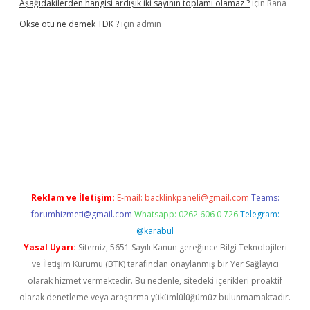
Aşağıdakilerden hangisi ardışık iki sayının toplamı olamaz ?
için
Rana
Ökse otu ne demek TDK ?
için
admin
er güncel
Reklam ve İletişim:
E-mail:
backlinkpaneli@gmail.com
Teams:
forumhizmeti@gmail.com
Whatsapp: 0262 606 0 726
Telegram:
@karabul
Yasal Uyarı:
Sitemiz, 5651 Sayılı Kanun gereğince Bilgi Teknolojileri
ve İletişim Kurumu (BTK) tarafından onaylanmış bir Yer Sağlayıcı
olarak hizmet vermektedir. Bu nedenle, sitedeki içerikleri proaktif
olarak denetleme veya araştırma yükümlülüğümüz bulunmamaktadır.