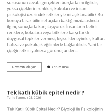
sorusunun cevabı gerçekten burçlarla mı ilgilidir,
yoksa çiçeklerin renkleri, kokuları ve insan
psikolojisi üzerindeki etkileriyle mi açıklanabilir? Bu
konuya biraz bilimsel açıdan baktığımızda aslında
ilginç sonuçlarla karşılaşıyoruz. İnsanların belirli
renklere, kokulara veya bitkilere karşı farklı
duygusal tepkiler vermesi; kişisel deneyimler, kültür,
hafıza ve psikolojik eğilimlerle bağlantılıdır. Yani bir
çiçeğin etkisi yalnızca görünüşünden…
Koç
Devamını okuyun
Yorum Bırak
burcu
kadını
hangi
çiçekten
hoşlanır
Tek katlı kübik epitel nedir ?
?
Tarih: Temmuz 25, 2026
Tek Katlı Kübik Epitel Nedir? Biyoloji ile Psikolojinin