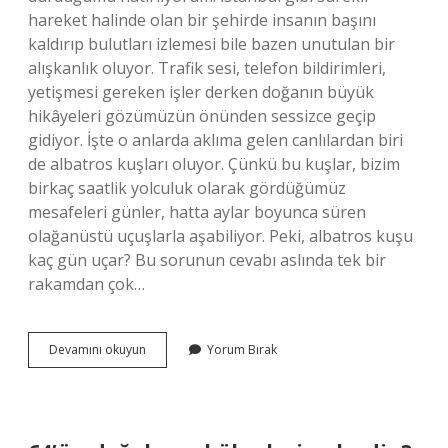
hareket halinde olan bir şehirde insanın başını
kaldırıp bulutları izlemesi bile bazen unutulan bir
alışkanlık oluyor. Trafik sesi, telefon bildirimleri,
yetişmesi gereken işler derken doğanın büyük
hikâyeleri gözümüzün önünden sessizce geçip
gidiyor. İşte o anlarda aklıma gelen canlılardan biri
de albatros kuşları oluyor. Çünkü bu kuşlar, bizim
birkaç saatlik yolculuk olarak gördüğümüz
mesafeleri günler, hatta aylar boyunca süren
olağanüstü uçuşlarla aşabiliyor. Peki, albatros kuşu
kaç gün uçar? Bu sorunun cevabı aslında tek bir
rakamdan çok…
Albatros
Devamını okuyun
Yorum Bırak
kuşu
kaç
gün
uçar
?