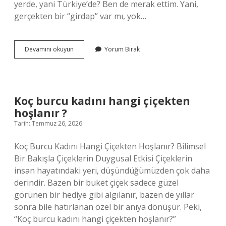
yerde, yani Türkiye’de? Ben de merak ettim. Yani,
gerçekten bir “girdap” var mı, yok…
Türkiye’de
Devamını okuyun
Yorum Bırak
girdap
var
mı
?
Koç burcu kadını hangi çiçekten
hoşlanır ?
Tarih: Temmuz 26, 2026
Koç Burcu Kadını Hangi Çiçekten Hoşlanır? Bilimsel
Bir Bakışla Çiçeklerin Duygusal Etkisi Çiçeklerin
insan hayatındaki yeri, düşündüğümüzden çok daha
derindir. Bazen bir buket çiçek sadece güzel
görünen bir hediye gibi algılanır, bazen de yıllar
sonra bile hatırlanan özel bir anıya dönüşür. Peki,
“Koç burcu kadını hangi çiçekten hoşlanır?”