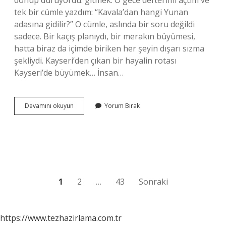
dönüp duruyordu: gitmek. O gece defterimi açtım ve
tek bir cümle yazdım: “Kavala’dan hangi Yunan
adasına gidilir?” O cümle, aslında bir soru değildi
sadece. Bir kaçış planıydı, bir merakın büyümesi,
hatta biraz da içimde biriken her şeyin dışarı sızma
şekliydi. Kayseri’den çıkan bir hayalin rotası
Kayseri’de büyümek… İnsan…
Kavala’dan
Devamını okuyun
Yorum Bırak
hangi
Yunan
adasına
gidilir
?
Yazı
1
2
…
43
Sonraki
sayfalaması
https://www.tezhazirlama.com.tr