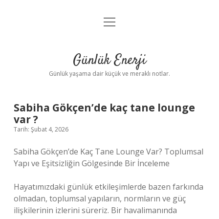
menüyü
Anasayfa
aç
Gizlilik Politikası
Günlük Enerji
Yasal Uyarı
Günlük yaşama dair küçük ve meraklı notlar.
Hakkımızda
Sabiha Gökçen’de kaç tane lounge
var ?
Tarih: Şubat 4, 2026
Sabiha Gökçen’de Kaç Tane Lounge Var? Toplumsal
Yapı ve Eşitsizliğin Gölgesinde Bir İnceleme
Hayatımızdaki günlük etkileşimlerde bazen farkında
olmadan, toplumsal yapıların, normların ve güç
ilişkilerinin izlerini süreriz. Bir havalimanında