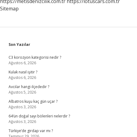
https://metisdenizcilik.com.tr
https://lotuscars.com.tr
Sitemap
Sidebar
Son Yazılar
C3 korozyon kategorisi nedir ?
Ağustos 6, 2026
Kulak nasıl işitir ?
Ağustos 6, 2026
Avcılar hangi ilçededir ?
Ağustos 5, 2026
Albatros kuşu kaç gün uçar ?
Ağustos 3, 2026
64’ün doğal sayı bölenleri nelerdir ?
Ağustos 3, 2026
Türkiye’de girdap var mı ?
Temmuz 29, 2026