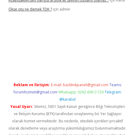
Aşağıdakilerden hangisi ardışık iki sayının toplamı olamaz ?
için
Rana
Ökse otu ne demek TDK ?
için
admin
er güncel
Reklam ve İletişim:
E-mail:
backlinkpaneli@gmail.com
Teams:
forumhizmeti@gmail.com
Whatsapp: 0262 606 0 726
Telegram:
@karabul
Yasal Uyarı:
Sitemiz, 5651 Sayılı Kanun gereğince Bilgi Teknolojileri
ve İletişim Kurumu (BTK) tarafından onaylanmış bir Yer Sağlayıcı
olarak hizmet vermektedir. Bu nedenle, sitedeki içerikleri proaktif
olarak denetleme veya araştırma yükümlülüğümüz bulunmamaktadır.