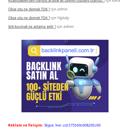
Aşağıdakilerden hangisi ardışık iki sayının toplamı olamaz ?
için
Rana
Ökse otu ne demek TDK ?
için
admin
Ökse otu ne demek TDK ?
için
Yiğitalp
Sirk koşmak ne anlama gelir ?
için
admin
Reklam ve İletişim:
Skype: live:.cid.575569c608265c69