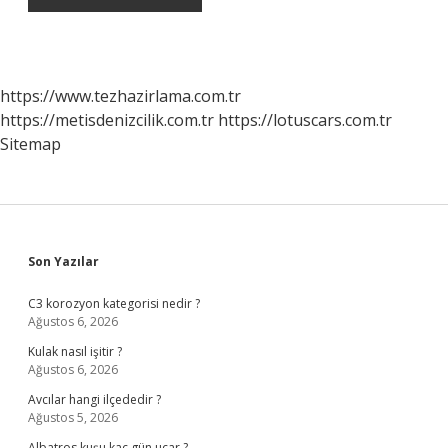
https://www.tezhazirlama.com.tr
https://metisdenizcilik.com.tr
https://lotuscars.com.tr
Sitemap
Sidebar
Son Yazılar
C3 korozyon kategorisi nedir ?
Ağustos 6, 2026
Kulak nasıl işitir ?
Ağustos 6, 2026
Avcılar hangi ilçededir ?
Ağustos 5, 2026
Albatros kuşu kaç gün uçar ?