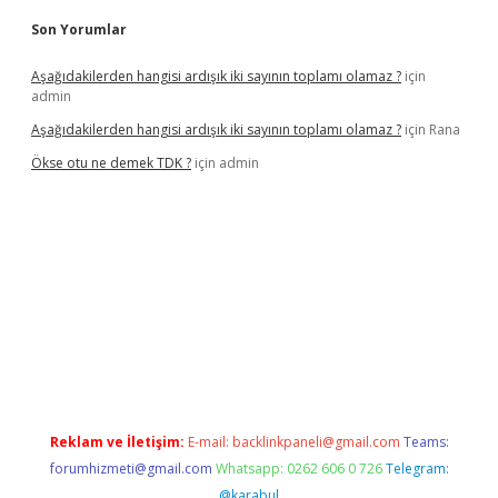
Son Yorumlar
Aşağıdakilerden hangisi ardışık iki sayının toplamı olamaz ?
için
admin
Aşağıdakilerden hangisi ardışık iki sayının toplamı olamaz ?
için
Rana
Ökse otu ne demek TDK ?
için
admin
xper güncel
Reklam ve İletişim:
E-mail:
backlinkpaneli@gmail.com
Teams:
forumhizmeti@gmail.com
Whatsapp: 0262 606 0 726
Telegram:
@karabul