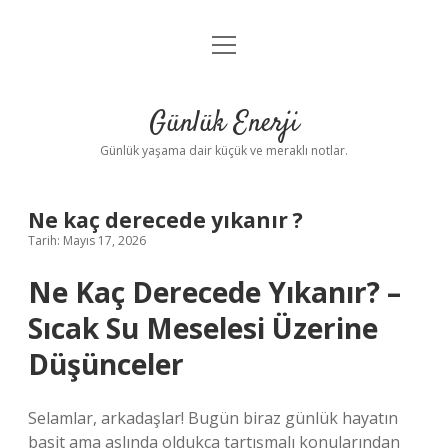
menüyü
Anasayfa
aç
Gizlilik Politikası
Günlük Enerji
Yasal Uyarı
Günlük yaşama dair küçük ve meraklı notlar.
Hakkımızda
Ne kaç derecede yıkanır ?
Tarih: Mayıs 17, 2026
Ne Kaç Derecede Yıkanır? –
Sıcak Su Meselesi Üzerine
Düşünceler
Selamlar, arkadaşlar! Bugün biraz günlük hayatın
basit ama aslında oldukça tartışmalı konularından