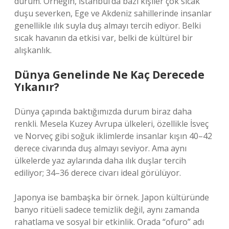
durum. Örneğin, İstanbul’da bazı kişiler çok sıcak
duşu severken, Ege ve Akdeniz sahillerinde insanlar
genellikle ılık suyla duş almayı tercih ediyor. Belki
sıcak havanın da etkisi var, belki de kültürel bir
alışkanlık.
Dünya Genelinde Ne Kaç Derecede
Yıkanır?
Dünya çapında baktığımızda durum biraz daha
renkli. Mesela Kuzey Avrupa ülkeleri, özellikle İsveç
ve Norveç gibi soğuk iklimlerde insanlar kışın 40–42
derece civarında duş almayı seviyor. Ama aynı
ülkelerde yaz aylarında daha ılık duşlar tercih
ediliyor; 34–36 derece civarı ideal görülüyor.
Japonya ise bambaşka bir örnek. Japon kültüründe
banyo ritüeli sadece temizlik değil, aynı zamanda
rahatlama ve sosyal bir etkinlik. Orada “ofuro” adı