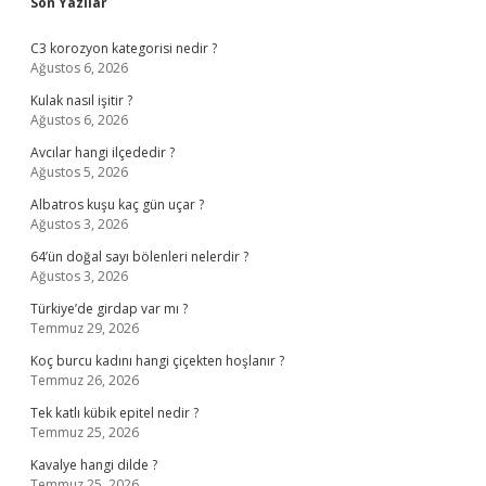
Sidebar
Son Yazılar
C3 korozyon kategorisi nedir ?
Ağustos 6, 2026
Kulak nasıl işitir ?
Ağustos 6, 2026
Avcılar hangi ilçededir ?
Ağustos 5, 2026
Albatros kuşu kaç gün uçar ?
Ağustos 3, 2026
64’ün doğal sayı bölenleri nelerdir ?
Ağustos 3, 2026
Türkiye’de girdap var mı ?
Temmuz 29, 2026
Koç burcu kadını hangi çiçekten hoşlanır ?
Temmuz 26, 2026
Tek katlı kübik epitel nedir ?
Temmuz 25, 2026
Kavalye hangi dilde ?
Temmuz 25, 2026