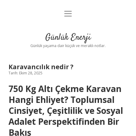
menüyü
Anasayfa
aç
Gizlilik Politikası
Günlük Enerji
Yasal Uyarı
Günlük yaşama dair küçük ve meraklı notlar.
Hakkımızda
Karavancılık nedir ?
Tarih: Ekim 28, 2025
750 Kg Altı Çekme Karavan
Hangi Ehliyet? Toplumsal
Cinsiyet, Çeşitlilik ve Sosyal
Adalet Perspektifinden Bir
Bakış