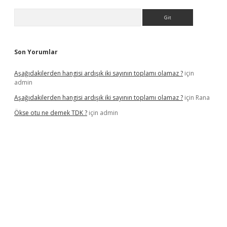
Arama
Son Yorumlar
Aşağıdakilerden hangisi ardışık iki sayının toplamı olamaz ?
için
admin
Aşağıdakilerden hangisi ardışık iki sayının toplamı olamaz ?
için
Rana
Ökse otu ne demek TDK ?
için
admin
r güncel