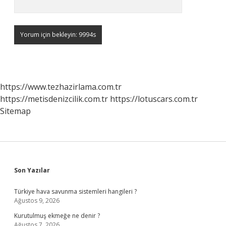
https://www.tezhazirlama.com.tr
https://metisdenizcilik.com.tr
https://lotuscars.com.tr
Sitemap
Sidebar
Son Yazılar
Türkiye hava savunma sistemleri hangileri ?
Ağustos 9, 2026
Kurutulmuş ekmeğe ne denir ?
Ağustos 7, 2026