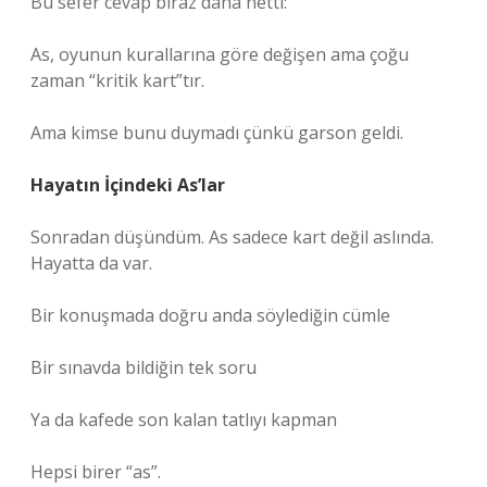
Bu sefer cevap biraz daha netti:
As, oyunun kurallarına göre değişen ama çoğu
zaman “kritik kart”tır.
Ama kimse bunu duymadı çünkü garson geldi.
Hayatın İçindeki As’lar
Sonradan düşündüm. As sadece kart değil aslında.
Hayatta da var.
Bir konuşmada doğru anda söylediğin cümle
Bir sınavda bildiğin tek soru
Ya da kafede son kalan tatlıyı kapman
Hepsi birer “as”.