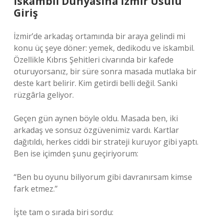
İskambil Dünyasına İzmir Usulü
Giriş
İzmir’de arkadaş ortamında bir araya gelindi mi
konu üç şeye döner: yemek, dedikodu ve iskambil.
Özellikle Kıbrıs Şehitleri civarında bir kafede
oturuyorsanız, bir süre sonra masada mutlaka bir
deste kart belirir. Kim getirdi belli değil. Sanki
rüzgârla geliyor.
Geçen gün aynen böyle oldu. Masada ben, iki
arkadaş ve sonsuz özgüvenimiz vardı. Kartlar
dağıtıldı, herkes ciddi bir strateji kuruyor gibi yaptı.
Ben ise içimden şunu geçiriyorum:
“Ben bu oyunu biliyorum gibi davranırsam kimse
fark etmez.”
İşte tam o sırada biri sordu: