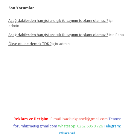
Son Yorumlar
Aşağıdakilerden hangisi ardışık iki sayının toplamı olamaz ?
için
admin
Aşağıdakilerden hangisi ardışık iki sayının toplamı olamaz ?
için
Rana
Ökse otu ne demek TDK ?
için
admin
el
Reklam ve İletişim:
E-mail:
backlinkpaneli@gmail.com
Teams:
forumhizmeti@gmail.com
Whatsapp: 0262 606 0 726
Telegram:
@karabul