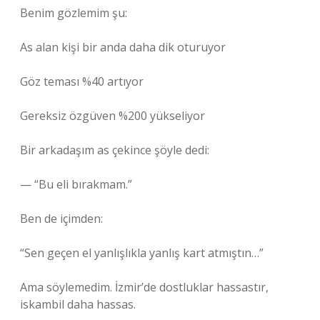
Benim gözlemim şu:
As alan kişi bir anda daha dik oturuyor
Göz teması %40 artıyor
Gereksiz özgüven %200 yükseliyor
Bir arkadaşım as çekince şöyle dedi:
— “Bu eli bırakmam.”
Ben de içimden:
“Sen geçen el yanlışlıkla yanlış kart atmıştın…”
Ama söylemedim. İzmir’de dostluklar hassastır,
iskambil daha hassas.