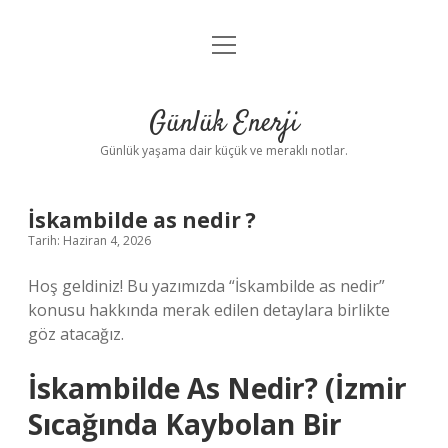
menüyü
Anasayfa
aç
Gizlilik Politikası
Günlük Enerji
Yasal Uyarı
Günlük yaşama dair küçük ve meraklı notlar.
Hakkımızda
İskambilde as nedir ?
Tarih: Haziran 4, 2026
Hoş geldiniz! Bu yazımızda “İskambilde as nedir”
konusu hakkında merak edilen detaylara birlikte
göz atacağız.
İskambilde As Nedir? (İzmir
Sıcağında Kaybolan Bir