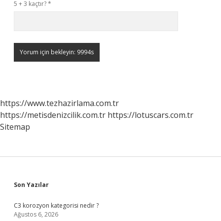
5 + 3 kaçtır?
*
https://www.tezhazirlama.com.tr
https://metisdenizcilik.com.tr
https://lotuscars.com.tr
Sitemap
Sidebar
Son Yazılar
C3 korozyon kategorisi nedir ?
Ağustos 6, 2026