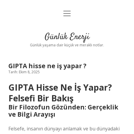
menüyü
Anasayfa
aç
Gizlilik Politikası
Günlük Enerji
Yasal Uyarı
Günlük yaşama dair küçük ve meraklı notlar.
Hakkımızda
GIPTA hisse ne iş yapar ?
Tarih: Ekim 8, 2025
GIPTA Hisse Ne İş Yapar?
Felsefi Bir Bakış
Bir Filozofun Gözünden: Gerçeklik
ve Bilgi Arayışı
Felsefe, insanın dünyayı anlamak ve bu dünyadaki