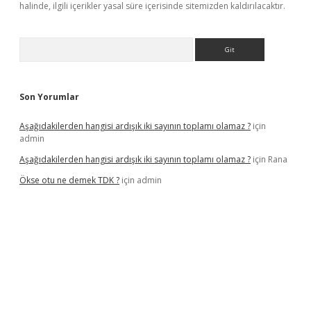
halinde, ilgili içerikler yasal süre içerisinde sitemizden kaldırılacaktır.
Arama
Son Yorumlar
Aşağıdakilerden hangisi ardışık iki sayının toplamı olamaz ?
için
admin
Aşağıdakilerden hangisi ardışık iki sayının toplamı olamaz ?
için
Rana
Ökse otu ne demek TDK ?
için
admin
güncel