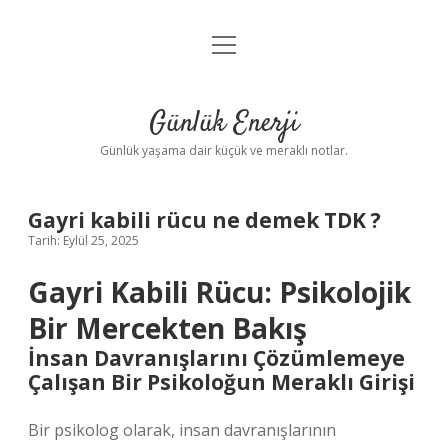
menüyü
Anasayfa
aç
Gizlilik Politikası
Günlük Enerji
Yasal Uyarı
Günlük yaşama dair küçük ve meraklı notlar.
Hakkımızda
Gayri kabili rücu ne demek TDK ?
Tarih: Eylül 25, 2025
Gayri Kabili Rücu: Psikolojik
Bir Mercekten Bakış
İnsan Davranışlarını Çözümlemeye
Çalışan Bir Psikoloğun Meraklı Girişi
Bir psikolog olarak, insan davranışlarının