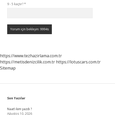
9 - 5 kaçtır?
*
https://www.tezhazirlama.com.tr
https://metisdenizcilik.com.tr
https://lotuscars.com.tr
Sitemap
Sidebar
Son Yazılar
Naat’ı kim yazdı ?
Ağustos 10, 2026