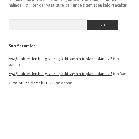
halinde, ilgili içerikler yasal süre içerisinde sitemizden kaldırılacaktır.
Arama
Son Yorumlar
Aşağıdakilerden hangisi ardışık iki sayının toplamı olamaz ?
için
admin
Aşağıdakilerden hangisi ardışık iki sayının toplamı olamaz ?
için
Rana
Ökse otu ne demek TDK ?
için
admin
ncel