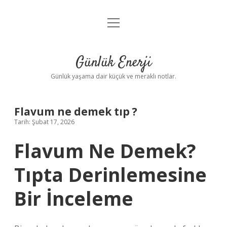
menüyü
Anasayfa
aç
Gizlilik Politikası
Günlük Enerji
Yasal Uyarı
Günlük yaşama dair küçük ve meraklı notlar.
Hakkımızda
Flavum ne demek tıp ?
Tarih: Şubat 17, 2026
Flavum Ne Demek?
Tıpta Derinlemesine
Bir İnceleme