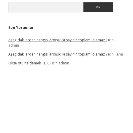
Arama
Son Yorumlar
Aşağıdakilerden hangisi ardışık iki sayının toplamı olamaz ?
için
admin
Aşağıdakilerden hangisi ardışık iki sayının toplamı olamaz ?
için
Rana
Ökse otu ne demek TDK ?
için
admin
lexbet yeni adresi
vdcasino yeni giriş
betexper güncel