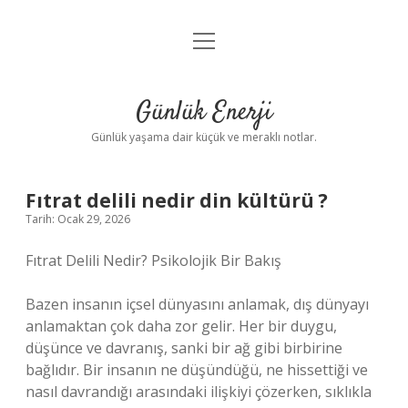
menüyü
Anasayfa
aç
Gizlilik Politikası
Günlük Enerji
Yasal Uyarı
Günlük yaşama dair küçük ve meraklı notlar.
Hakkımızda
Fıtrat delili nedir din kültürü ?
Tarih: Ocak 29, 2026
Fıtrat Delili Nedir? Psikolojik Bir Bakış
Bazen insanın içsel dünyasını anlamak, dış dünyayı
anlamaktan çok daha zor gelir. Her bir duygu,
düşünce ve davranış, sanki bir ağ gibi birbirine
bağlıdır. Bir insanın ne düşündüğü, ne hissettiği ve
nasıl davrandığı arasındaki ilişkiyi çözerken, sıklıkla