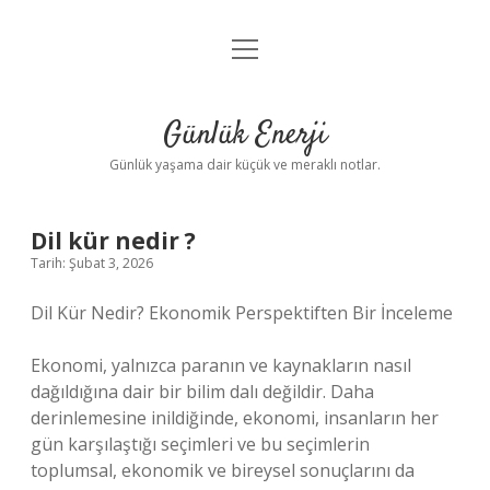
menüyü
Anasayfa
aç
Gizlilik Politikası
Günlük Enerji
Yasal Uyarı
Günlük yaşama dair küçük ve meraklı notlar.
Hakkımızda
Dil kür nedir ?
Tarih: Şubat 3, 2026
Dil Kür Nedir? Ekonomik Perspektiften Bir İnceleme
Ekonomi, yalnızca paranın ve kaynakların nasıl
dağıldığına dair bir bilim dalı değildir. Daha
derinlemesine inildiğinde, ekonomi, insanların her
gün karşılaştığı seçimleri ve bu seçimlerin
toplumsal, ekonomik ve bireysel sonuçlarını da