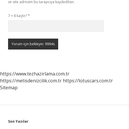
ve site adresim bu tarayıcıya kaydedilsin.
7 + 8 kaçtır?
*
https://www.tezhazirlama.com.tr
https://metisdenizcilik.com.tr
https://lotuscars.com.tr
Sitemap
Sidebar
Son Yazılar