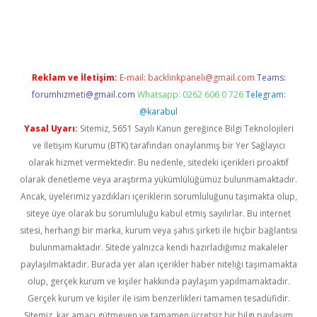
 güncel
Reklam ve İletişim:
E-mail:
backlinkpaneli@gmail.com
Teams:
forumhizmeti@gmail.com
Whatsapp: 0262 606 0 726
Telegram:
@karabul
Yasal Uyarı:
Sitemiz, 5651 Sayılı Kanun gereğince Bilgi Teknolojileri
ve İletişim Kurumu (BTK) tarafından onaylanmış bir Yer Sağlayıcı
olarak hizmet vermektedir. Bu nedenle, sitedeki içerikleri proaktif
olarak denetleme veya araştırma yükümlülüğümüz bulunmamaktadır.
Ancak, üyelerimiz yazdıkları içeriklerin sorumluluğunu taşımakta olup,
siteye üye olarak bu sorumluluğu kabul etmiş sayılırlar. Bu internet
sitesi, herhangi bir marka, kurum veya şahıs şirketi ile hiçbir bağlantısı
bulunmamaktadır. Sitede yalnızca kendi hazırladığımız makaleler
paylaşılmaktadır. Burada yer alan içerikler haber niteliği taşımamakta
olup, gerçek kurum ve kişiler hakkında paylaşım yapılmamaktadır.
Gerçek kurum ve kişiler ile isim benzerlikleri tamamen tesadüfidir.
Sitemiz, kar amacı gütmeyen ve tamamen ücretsiz bir bilgi paylaşım