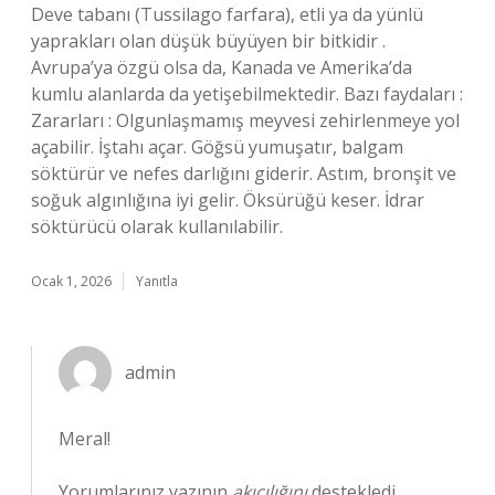
Deve tabanı (Tussilago farfara), etli ya da yünlü
yaprakları olan düşük büyüyen bir bitkidir .
Avrupa’ya özgü olsa da, Kanada ve Amerika’da
kumlu alanlarda da yetişebilmektedir. Bazı faydaları :
Zararları : Olgunlaşmamış meyvesi zehirlenmeye yol
açabilir. İştahı açar. Göğsü yumuşatır, balgam
söktürür ve nefes darlığını giderir. Astım, bronşit ve
soğuk algınlığına iyi gelir. Öksürüğü keser. İdrar
söktürücü olarak kullanılabilir.
Ocak 1, 2026
Yanıtla
admin
Meral!
Yorumlarınız yazının
akıcılığını
destekledi.