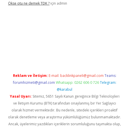
Ökse otu ne demek TDK ?
için
admin
exbet yeni adresi
vdcasino yeni giriş
betexper güncel
Reklam ve İletişim:
E-mail:
backlinkpaneli@gmail.com
Teams:
forumhizmeti@gmail.com
Whatsapp: 0262 606 0 726
Telegram:
@karabul
Yasal Uyarı:
Sitemiz, 5651 Sayılı Kanun gereğince Bilgi Teknolojileri
ve İletişim Kurumu (BTK) tarafından onaylanmış bir Yer Sağlayıcı
olarak hizmet vermektedir. Bu nedenle, sitedeki içerikleri proaktif
olarak denetleme veya araştırma yükümlülüğümüz bulunmamaktadır.
Ancak, üyelerimiz yazdıkları içeriklerin sorumluluğunu taşımakta olup,