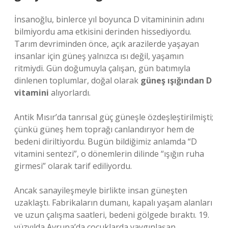
İnsanoğlu, binlerce yıl boyunca D vitamininin adını
bilmiyordu ama etkisini derinden hissediyordu.
Tarım devriminden önce, açık arazilerde yaşayan
insanlar için güneş yalnızca ısı değil, yaşamın
ritmiydi. Gün doğumuyla çalışan, gün batımıyla
dinlenen toplumlar, doğal olarak
güneş ışığından D
vitamini
alıyorlardı.
Antik Mısır’da tanrısal güç güneşle özdeşleştirilmişti;
çünkü güneş hem toprağı canlandırıyor hem de
bedeni diriltiyordu. Bugün bildiğimiz anlamda “D
vitamini sentezi”, o dönemlerin dilinde “ışığın ruha
girmesi” olarak tarif ediliyordu.
Ancak sanayileşmeyle birlikte insan güneşten
uzaklaştı. Fabrikaların dumanı, kapalı yaşam alanları
ve uzun çalışma saatleri, bedeni gölgede bıraktı. 19.
yüzyılda Avrupa’da çocuklarda yaygınlaşan