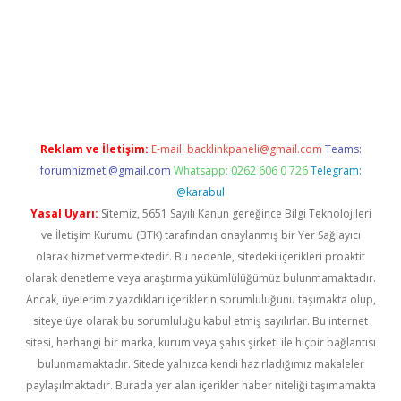
elexbet yeni adresi
vdcasino yeni giriş
betexper güncel
Reklam ve İletişim:
E-mail:
backlinkpaneli@gmail.com
Teams:
forumhizmeti@gmail.com
Whatsapp: 0262 606 0 726
Telegram:
@karabul
Yasal Uyarı:
Sitemiz, 5651 Sayılı Kanun gereğince Bilgi Teknolojileri
ve İletişim Kurumu (BTK) tarafından onaylanmış bir Yer Sağlayıcı
olarak hizmet vermektedir. Bu nedenle, sitedeki içerikleri proaktif
olarak denetleme veya araştırma yükümlülüğümüz bulunmamaktadır.
Ancak, üyelerimiz yazdıkları içeriklerin sorumluluğunu taşımakta olup,
siteye üye olarak bu sorumluluğu kabul etmiş sayılırlar. Bu internet
sitesi, herhangi bir marka, kurum veya şahıs şirketi ile hiçbir bağlantısı
bulunmamaktadır. Sitede yalnızca kendi hazırladığımız makaleler
paylaşılmaktadır. Burada yer alan içerikler haber niteliği taşımamakta