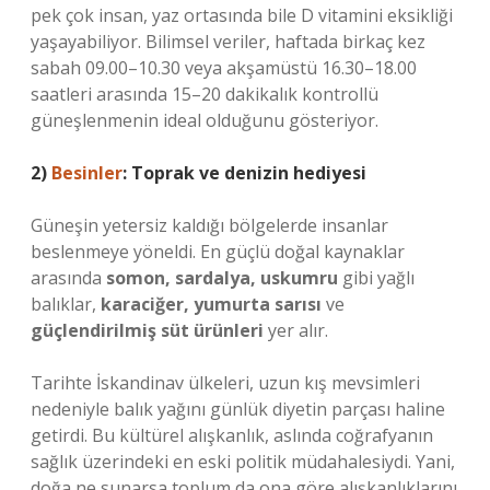
pek çok insan, yaz ortasında bile D vitamini eksikliği
yaşayabiliyor. Bilimsel veriler, haftada birkaç kez
sabah 09.00–10.30 veya akşamüstü 16.30–18.00
saatleri arasında 15–20 dakikalık kontrollü
güneşlenmenin ideal olduğunu gösteriyor.
2)
Besinler
: Toprak ve denizin hediyesi
Güneşin yetersiz kaldığı bölgelerde insanlar
beslenmeye yöneldi. En güçlü doğal kaynaklar
arasında
somon, sardalya, uskumru
gibi yağlı
balıklar,
karaciğer, yumurta sarısı
ve
güçlendirilmiş süt ürünleri
yer alır.
Tarihte İskandinav ülkeleri, uzun kış mevsimleri
nedeniyle balık yağını günlük diyetin parçası haline
getirdi. Bu kültürel alışkanlık, aslında coğrafyanın
sağlık üzerindeki en eski politik müdahalesiydi. Yani,
doğa ne sunarsa toplum da ona göre alışkanlıklarını