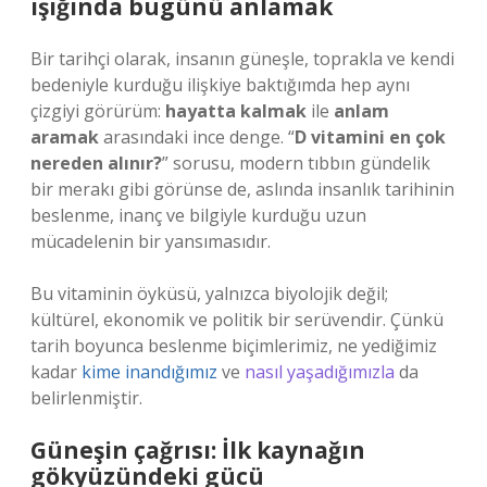
ışığında bugünü anlamak
Bir tarihçi olarak, insanın güneşle, toprakla ve kendi
bedeniyle kurduğu ilişkiye baktığımda hep aynı
çizgiyi görürüm:
hayatta kalmak
ile
anlam
aramak
arasındaki ince denge. “
D vitamini en çok
nereden alınır?
” sorusu, modern tıbbın gündelik
bir merakı gibi görünse de, aslında insanlık tarihinin
beslenme, inanç ve bilgiyle kurduğu uzun
mücadelenin bir yansımasıdır.
Bu vitaminin öyküsü, yalnızca biyolojik değil;
kültürel, ekonomik ve politik bir serüvendir. Çünkü
tarih boyunca beslenme biçimlerimiz, ne yediğimiz
kadar
kime inandığımız
ve
nasıl yaşadığımızla
da
belirlenmiştir.
Güneşin çağrısı: İlk kaynağın
gökyüzündeki gücü