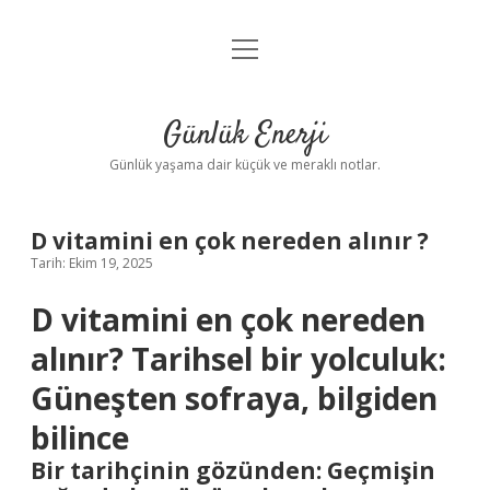
menüyü
Anasayfa
aç
Gizlilik Politikası
Günlük Enerji
Yasal Uyarı
Günlük yaşama dair küçük ve meraklı notlar.
Hakkımızda
D vitamini en çok nereden alınır ?
Tarih: Ekim 19, 2025
D vitamini en çok nereden
alınır? Tarihsel bir yolculuk:
Güneşten sofraya, bilgiden
bilince
Bir tarihçinin gözünden: Geçmişin