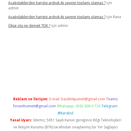
Aşağıdakilerden hangisi ardışık iki sayının toplamı olamaz ?
için
admin
Aşağıdakilerden hangisi ardışık iki sayının toplamı olamaz ?
için
Rana
Ökse otu ne demek TDK ?
için
admin
cel
Reklam ve İletişim:
E-mail:
backlinkpaneli@gmail.com
Teams:
forumhizmeti@gmail.com
Whatsapp: 0262 606 0 726
Telegram:
@karabul
Yasal Uyarı:
Sitemiz, 5651 Sayılı Kanun gereğince Bilgi Teknolojileri
ve İletişim Kurumu (BTK) tarafından onaylanmış bir Yer Sağlayıcı