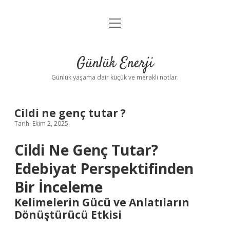
menüyü
Anasayfa
aç
Gizlilik Politikası
Günlük Enerji
Yasal Uyarı
Günlük yaşama dair küçük ve meraklı notlar.
Hakkımızda
Cildi ne genç tutar ?
Tarih: Ekim 2, 2025
Cildi Ne Genç Tutar?
Edebiyat Perspektifinden
Bir İnceleme
Kelimelerin Gücü ve Anlatıların
Dönüştürücü Etkisi