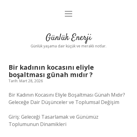
menüyü
Anasayfa
aç
Gizlilik Politikası
Günlük Enerji
Yasal Uyarı
Günlük yaşama dair küçük ve meraklı notlar.
Hakkımızda
Bir kadının kocasını eliyle
boşaltması günah mıdır ?
Tarih: Mart 28, 2026
Bir Kadının Kocasını Eliyle Boşaltması Günah Mıdır?
Geleceğe Dair Düşünceler ve Toplumsal Değişim
Giriş: Geleceği Tasarlamak ve Günümüz
Toplumunun Dinamikleri