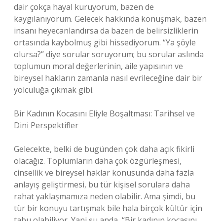
dair çokça hayal kuruyorum, bazen de
kaygılanıyorum. Gelecek hakkında konuşmak, bazen
insanı heyecanlandırsa da bazen de belirsizliklerin
ortasında kaybolmuş gibi hissediyorum. “Ya şöyle
olursa?” diye sorular soruyorum; bu sorular aslında
toplumun moral değerlerinin, aile yapısının ve
bireysel hakların zamanla nasıl evrileceğine dair bir
yolculuğa çıkmak gibi.
Bir Kadının Kocasını Eliyle Boşaltması: Tarihsel ve
Dini Perspektifler
Gelecekte, belki de bugünden çok daha açık fikirli
olacağız. Toplumların daha çok özgürleşmesi,
cinsellik ve bireysel haklar konusunda daha fazla
anlayış geliştirmesi, bu tür kişisel sorulara daha
rahat yaklaşmamıza neden olabilir. Ama şimdi, bu
tür bir konuyu tartışmak bile hala birçok kültür için
tabu olabiliyor. Yani şu anda, “Bir kadının kocasını