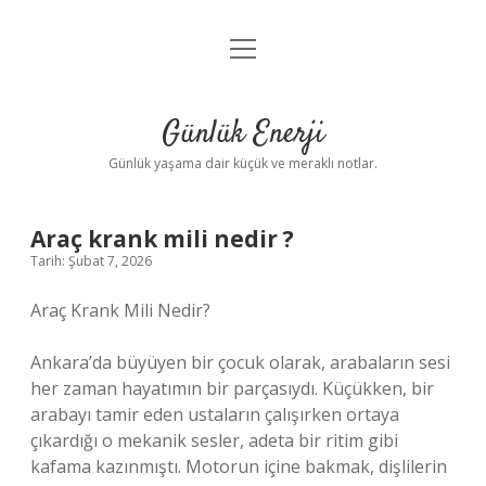
menüyü
Anasayfa
aç
Gizlilik Politikası
Günlük Enerji
Yasal Uyarı
Günlük yaşama dair küçük ve meraklı notlar.
Hakkımızda
Araç krank mili nedir ?
Tarih: Şubat 7, 2026
Araç Krank Mili Nedir?
Ankara’da büyüyen bir çocuk olarak, arabaların sesi
her zaman hayatımın bir parçasıydı. Küçükken, bir
arabayı tamir eden ustaların çalışırken ortaya
çıkardığı o mekanik sesler, adeta bir ritim gibi
kafama kazınmıştı. Motorun içine bakmak, dişlilerin