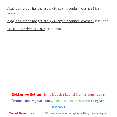
Aşağıdakilerden hangisi ardışık iki sayının toplamı olamaz ?
için
admin
Aşağıdakilerden hangisi ardışık iki sayının toplamı olamaz ?
için
Rana
Ökse otu ne demek TDK ?
için
admin
exper güncel
Reklam ve İletişim:
E-mail:
backlinkpaneli@gmail.com
Teams:
forumhizmeti@gmail.com
Whatsapp: 0262 606 0 726
Telegram:
@karabul
Yasal Uyarı:
Sitemiz, 5651 Sayılı Kanun gereğince Bilgi Teknolojileri