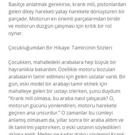
Basitçe anlatmak gerekirse, krank mili, pistonlardan
gelen dikey hareketi yatay harekete dönüştüren bir
parçadır. Motorun en önemli parçalarından biridir
ve motorun düzgün çalışması için kritik bir rol
oynar.
Çocukluğumdan Bir Hikaye: Tamircinin Sözleri
Çocukken, mahalledeki arabalara hep büyük bir
hayranlıkla bakardım. Özellikle motoru bozulan
arabaların tamir edilmesi için gelen ustalar vardı. Bir
gün, eski model bir arabayı tamir etmek için
mahalleye gelen bir ustayı izlerken, şunu duydum:
“Krank mili olmasa, bu araba nasıl çalışacak? O,
motorun gücünü yönlendiren, motoru harekete
geçiren ana unsurdur.” O zamanlar bu cümleyi
anlamış olmasam da, yıllar sonra bir araba aldım ve
ilk tamirimi yaptırırken, o eski ustanın söyledikleri
aklıma geldi. Meğer ne kadar doğru söylemiş! Krank