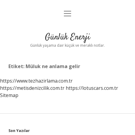
menüyü
Anasayfa
aç
Gizlilik Politikası
Günlük Enerji
Yasal Uyarı
Günlük yaşama dair küçük ve meraklı notlar.
Hakkımızda
Etiket:
Müluk ne anlama gelir
https://www.tezhazirlama.com.tr
https://metisdenizcilik.com.tr
https://lotuscars.com.tr
Sitemap
Sidebar
Son Yazılar