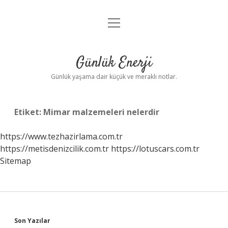
menüyü
Anasayfa
aç
Gizlilik Politikası
Günlük Enerji
Yasal Uyarı
Günlük yaşama dair küçük ve meraklı notlar.
Hakkımızda
Etiket:
Mimar malzemeleri nelerdir
https://www.tezhazirlama.com.tr
https://metisdenizcilik.com.tr
https://lotuscars.com.tr
Sitemap
Sidebar
Son Yazılar