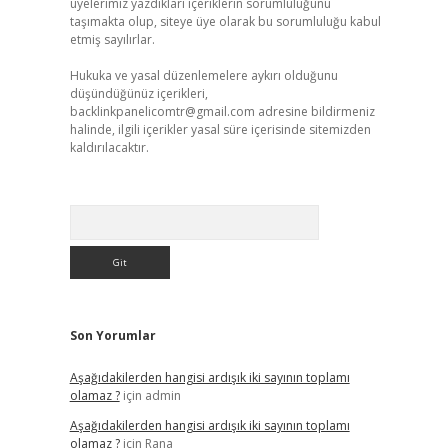
üyelerimiz yazdıkları içeriklerin sorumluluğunu
taşımakta olup, siteye üye olarak bu sorumluluğu kabul
etmiş sayılırlar.
Hukuka ve yasal düzenlemelere aykırı olduğunu
düşündüğünüz içerikleri,
backlinkpanelicomtr@gmail.com
adresine bildirmeniz
halinde, ilgili içerikler yasal süre içerisinde sitemizden
kaldırılacaktır.
Arama
Son Yorumlar
Aşağıdakilerden hangisi ardışık iki sayının toplamı
olamaz ?
için
admin
Aşağıdakilerden hangisi ardışık iki sayının toplamı
olamaz ?
için
Rana