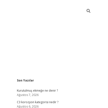
Sidebar
Son Yazılar
elexbet yeni adresi
vdcasino yeni giriş
betex
Kurutulmuş ekmeğe ne denir ?
Ağustos 7, 2026
C3 korozyon kategorisi nedir ?
Ağustos 6, 2026