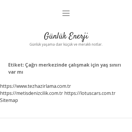
menüyü
Anasayfa
aç
Gizlilik Politikası
Günlük Enerji
Yasal Uyarı
Günlük yaşama dair küçük ve meraklı notlar.
Hakkımızda
Etiket:
Çağrı merkezinde çalışmak için yaş sınırı
var mı
https://www.tezhazirlama.com.tr
https://metisdenizcilik.com.tr
https://lotuscars.com.tr
Sitemap