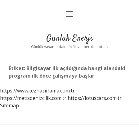
menüyü
Anasayfa
aç
Gizlilik Politikası
Günlük Enerji
Yasal Uyarı
Günlük yaşama dair küçük ve meraklı notlar.
Hakkımızda
Etiket:
Bilgisayar ilk açıldığında hangi alandaki
program ilk önce çalışmaya başlar
https://www.tezhazirlama.com.tr
https://metisdenizcilik.com.tr
https://lotuscars.com.tr
Sitemap