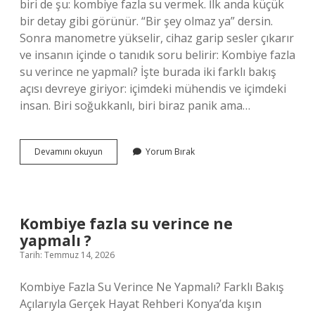
biri de şu: kombiye fazla su vermek. İlk anda küçük
bir detay gibi görünür. “Bir şey olmaz ya” dersin.
Sonra manometre yükselir, cihaz garip sesler çıkarır
ve insanın içinde o tanıdık soru belirir: Kombiye fazla
su verince ne yapmalı? İşte burada iki farklı bakış
açısı devreye giriyor: içimdeki mühendis ve içimdeki
insan. Biri soğukkanlı, biri biraz panik ama…
Kombiye
Devamını okuyun
Yorum Bırak
fazla
su
verince
ne
yapmalı
Kombiye fazla su verince ne
?
yapmalı ?
Tarih: Temmuz 14, 2026
Kombiye Fazla Su Verince Ne Yapmalı? Farklı Bakış
Açılarıyla Gerçek Hayat Rehberi Konya’da kışın