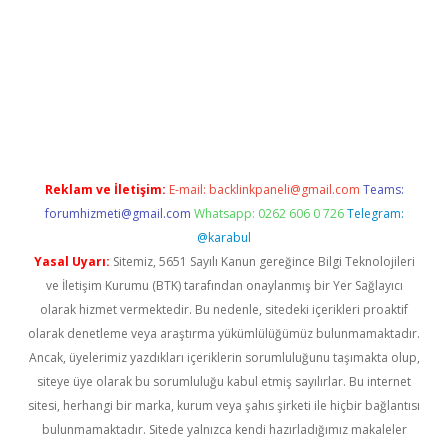
 güncel
Reklam ve İletişim:
E-mail:
backlinkpaneli@gmail.com
Teams:
forumhizmeti@gmail.com
Whatsapp: 0262 606 0 726
Telegram:
@karabul
Yasal Uyarı:
Sitemiz, 5651 Sayılı Kanun gereğince Bilgi Teknolojileri
ve İletişim Kurumu (BTK) tarafından onaylanmış bir Yer Sağlayıcı
olarak hizmet vermektedir. Bu nedenle, sitedeki içerikleri proaktif
olarak denetleme veya araştırma yükümlülüğümüz bulunmamaktadır.
Ancak, üyelerimiz yazdıkları içeriklerin sorumluluğunu taşımakta olup,
siteye üye olarak bu sorumluluğu kabul etmiş sayılırlar. Bu internet
sitesi, herhangi bir marka, kurum veya şahıs şirketi ile hiçbir bağlantısı
bulunmamaktadır. Sitede yalnızca kendi hazırladığımız makaleler