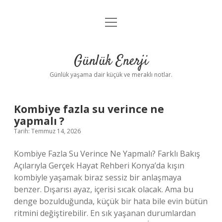
menüyü
Anasayfa
aç
Gizlilik Politikası
Günlük Enerji
Yasal Uyarı
Günlük yaşama dair küçük ve meraklı notlar.
Hakkımızda
Günlük
Kombiye fazla su verince ne
yapmalı ?
Enerji
Tarih: Temmuz 14, 2026
Yazılar
Kombiye Fazla Su Verince Ne Yapmalı? Farklı Bakış
Açılarıyla Gerçek Hayat Rehberi Konya’da kışın
kombiyle yaşamak biraz sessiz bir anlaşmaya
benzer. Dışarısı ayaz, içerisi sıcak olacak. Ama bu
denge bozulduğunda, küçük bir hata bile evin bütün
ritmini değiştirebilir. En sık yaşanan durumlardan