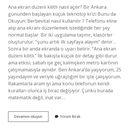
Ana ekran düzeni kilitli nasıl açılır? Bir Ankara
gününden başlayan küçük teknoloji krizi Bunu da
Okuyun: Berbevital nasıl kullanılır ? Telefonu eline
alıp ana ekranı düzenlemek istediğinde her şey
normal başlar. Bir iki uygulama taşınır, klasörler
oluşturulur, “şunu artık ilk sayfaya alayım” denir…
Sonra bir anda ekranda o uyarı belirir: “Ana ekran
düzeni kilitli.” İlk bakışta küçük bir detay gibi durur
ama etkisi, sabah işe geç kalmışken metro kartının
çalışmamasıyla aynıdır. Ben Ankara’da yaşıyorum, 25
yaşındayım ve veriyle uğraştığım bir işte çalışıyorum.
Rakamlarla aram iyi ama konu telefonun kendi
kuralları olunca iş biraz değişiyor. Çünkü burada
matematik değil, inat var.…
Kilitli
Devamını okuyun
Yorum Bırak
Samsung
telefon