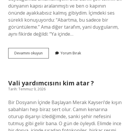
dünyanın kapısı aralanmıştı ve ben o kapının
önünde ayakkabısız kalmış gibiydim. İçimdeki ses
sürekli konuşuyordu: “Abartma, bu sadece bir
görüntüleme.” Ama diğer tarafım, yani duygularım,
aynı fikirde değildi: “Ya içinde…
Abdomen
Devamını okuyun
Yorum Bırak
grafisi
nedir
ve
ne
için
Vali yardımcısını kim atar ?
kullanılır
Tarih: Temmuz 9, 2026
?
Bir Dosyanın İçinde Başlayan Merak Kayseri’de kışın
sabahları hep biraz sert olur. Camın kenarına
oturup dışarıyı izlediğimde, sanki şehir nefesini
tutmuş gibi gelir bana. O gün de öyleydi. Elimde ince
bir dosya, içinde sıradan fotokopiler, birkaç resmi