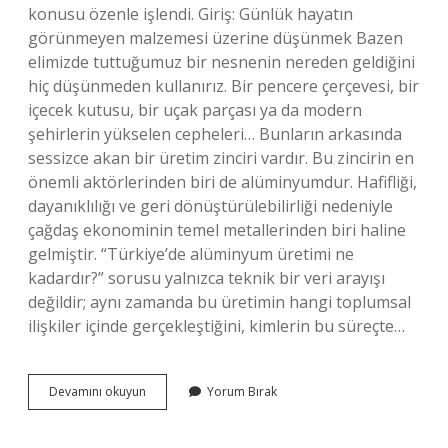
konusu özenle işlendi. Giriş: Günlük hayatın
görünmeyen malzemesi üzerine düşünmek Bazen
elimizde tuttuğumuz bir nesnenin nereden geldiğini
hiç düşünmeden kullanırız. Bir pencere çerçevesi, bir
içecek kutusu, bir uçak parçası ya da modern
şehirlerin yükselen cepheleri… Bunların arkasında
sessizce akan bir üretim zinciri vardır. Bu zincirin en
önemli aktörlerinden biri de alüminyumdur. Hafifliği,
dayanıklılığı ve geri dönüştürülebilirliği nedeniyle
çağdaş ekonominin temel metallerinden biri haline
gelmiştir. “Türkiye’de alüminyum üretimi ne
kadardır?” sorusu yalnızca teknik bir veri arayışı
değildir; aynı zamanda bu üretimin hangi toplumsal
ilişkiler içinde gerçekleştiğini, kimlerin bu süreçte…
Türkiye’de
Devamını okuyun
Yorum Bırak
alüminyum
üretimi
ne