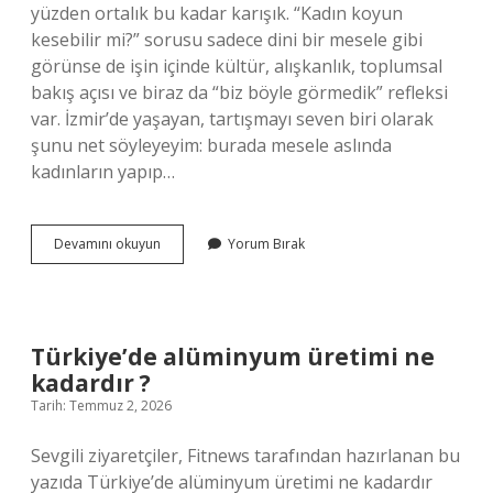
yüzden ortalık bu kadar karışık. “Kadın koyun
kesebilir mi?” sorusu sadece dini bir mesele gibi
görünse de işin içinde kültür, alışkanlık, toplumsal
bakış açısı ve biraz da “biz böyle görmedik” refleksi
var. İzmir’de yaşayan, tartışmayı seven biri olarak
şunu net söyleyeyim: burada mesele aslında
kadınların yapıp…
Kadınların
Devamını okuyun
Yorum Bırak
koyun
kesmesi
caiz
mi
?
Türkiye’de alüminyum üretimi ne
kadardır ?
Tarih: Temmuz 2, 2026
Sevgili ziyaretçiler, Fitnews tarafından hazırlanan bu
yazıda Türkiye’de alüminyum üretimi ne kadardır