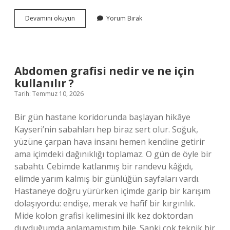
Halter
Devamını okuyun
Yorum Bırak
Olimpiyat
Kotası
nedir
?
Abdomen grafisi nedir ve ne için
kullanılır ?
Tarih: Temmuz 10, 2026
Bir gün hastane koridorunda başlayan hikâye
Kayseri’nin sabahları hep biraz sert olur. Soğuk,
yüzüne çarpan hava insanı hemen kendine getirir
ama içimdeki dağınıklığı toplamaz. O gün de öyle bir
sabahtı. Cebimde katlanmış bir randevu kâğıdı,
elimde yarım kalmış bir günlüğün sayfaları vardı.
Hastaneye doğru yürürken içimde garip bir karışım
dolaşıyordu: endişe, merak ve hafif bir kırgınlık.
Mide kolon grafisi kelimesini ilk kez doktordan
duyduğumda anlamamıştım bile. Sanki çok teknik bir