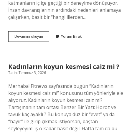
katmanların iç içe geçtiği bir deneyime dönüşüyor.
İnsan davranışlarının ardındaki nedenleri anlamaya
çalışırken, basit bir “hangi illerden…
Ankaradan
Devamını okuyun
Yorum Bırak
Fethiyeye
giderken
hangi
illerden
geçilir
Kadınların koyun kesmesi caiz mi ?
?
Tarih: Temmuz 3, 2026
Merhaba! Fitnews sayfasında bugün “Kadınların
koyun kesmesi caiz mi” konusunu tüm yönleriyle ele
alıyoruz. Kadınların koyun kesmesi caiz mi?
Tartışmanın tam ortası Benzer Bir Yazı: Horoz ve
tavuk kaç ayaklı ? Bu konuya düz bir “evet” ya da
“hayır” ile girip çıkmak istiyorsan, baştan
söyleyeyim: iş o kadar basit değil. Hatta tam da bu