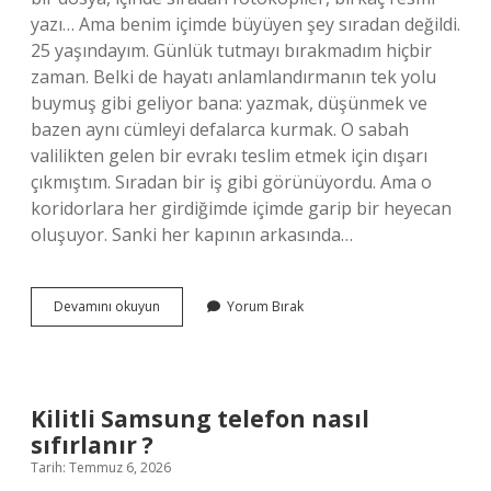
yazı… Ama benim içimde büyüyen şey sıradan değildi.
25 yaşındayım. Günlük tutmayı bırakmadım hiçbir
zaman. Belki de hayatı anlamlandırmanın tek yolu
buymuş gibi geliyor bana: yazmak, düşünmek ve
bazen aynı cümleyi defalarca kurmak. O sabah
valilikten gelen bir evrakı teslim etmek için dışarı
çıkmıştım. Sıradan bir iş gibi görünüyordu. Ama o
koridorlara her girdiğimde içimde garip bir heyecan
oluşuyor. Sanki her kapının arkasında…
Vali
Devamını okuyun
Yorum Bırak
yardımcısını
kim
atar
?
Kilitli Samsung telefon nasıl
sıfırlanır ?
Tarih: Temmuz 6, 2026