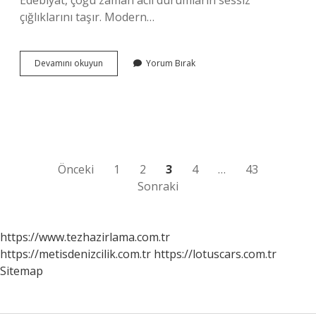
Edebiyat, çoğu zaman acil durumların sessiz
çığlıklarını taşır. Modern…
Ambulans
Devamını okuyun
Yorum Bırak
nasıl
çağrılır
?
Yazı
Önceki
1
2
3
4
…
43
Sonraki
sayfalaması
https://www.tezhazirlama.com.tr
https://metisdenizcilik.com.tr
https://lotuscars.com.tr
Sitemap