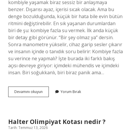
kombiyle yaşamak biraz sessiz bir anlaşmaya
benzer. Dışarısı ayaz, içerisi sıcak olacak. Ama bu
denge bozulduğunda, küçük bir hata bile evin bütün
ritmini değiştirebilir. En sık yaşanan durumlardan
biri de şu: kombiye fazla su vermek. İlk anda küçük
bir detay gibi görünür. “Bir şey olmaz ya” dersin.
Sonra manometre yükselir, cihaz garip sesler çıkarır
ve insanın içinde o tanıdık soru belirir: Kombiye fazla
su verince ne yapmalı? İşte burada iki farklı bakış
açısı devreye giriyor: içimdeki mühendis ve içimdeki
insan. Biri soğukkanlı, biri biraz panik ama…
Kombiye
Devamını okuyun
Yorum Bırak
fazla
su
verince
ne
yapmalı
Halter Olimpiyat Kotası nedir ?
?
Tarih: Temmuz 13, 2026