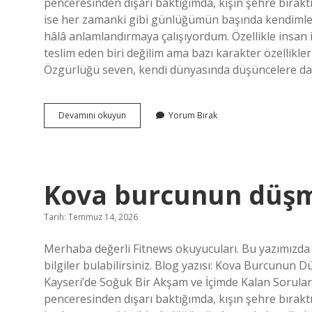
penceresinden dışarı baktığımda, kışın şehre bıraktı
ise her zamanki gibi günlüğümün başında kendimle
hâlâ anlamlandırmaya çalışıyordum. Özellikle insan
teslim eden biri değilim ama bazı karakter özellikle
Özgürlüğü seven, kendi dünyasında düşüncelere dal
Kova
Devamını okuyun
Yorum Bırak
burcunun
düşmanı
hangi
burç
?
Kova burcunun düşm
Tarih: Temmuz 14, 2026
Merhaba değerli Fitnews okuyucuları. Bu yazımızda
bilgiler bulabilirsiniz. Blog yazısı: Kova Burcunu
Kayseri’de Soğuk Bir Akşam ve İçimde Kalan Sorula
penceresinden dışarı baktığımda, kışın şehre bıraktı