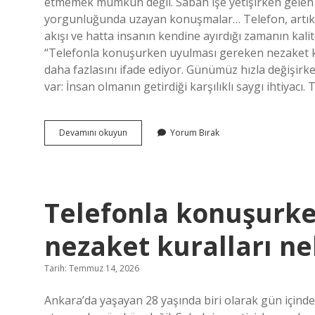
etmemek mümkün değil. Sabah işe yetişirken gelen 
yorgunluğunda uzayan konuşmalar… Telefon, artık sade
akışı ve hatta insanın kendine ayırdığı zamanın kali
“Telefonla konuşurken uyulması gereken nezaket ku
daha fazlasını ifade ediyor. Günümüz hızla değişirk
var: İnsan olmanın getirdiği karşılıklı saygı ihtiyacı
Telefonla
Devamını okuyun
Yorum Bırak
konuşurken
uyulması
gereken
nezaket
kuralları
Telefonla konuşurk
nelerdir
?
nezaket kuralları nel
Tarih: Temmuz 14, 2026
Ankara’da yaşayan 28 yaşında biri olarak gün içind