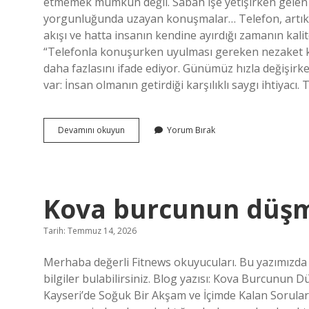
etmemek mümkün değil. Sabah işe yetişirken gelen 
yorgunluğunda uzayan konuşmalar… Telefon, artık sade
akışı ve hatta insanın kendine ayırdığı zamanın kali
“Telefonla konuşurken uyulması gereken nezaket ku
daha fazlasını ifade ediyor. Günümüz hızla değişirk
var: İnsan olmanın getirdiği karşılıklı saygı ihtiyacı
Telefonla
Devamını okuyun
Yorum Bırak
konuşurken
uyulması
gereken
nezaket
kuralları
Kova burcunun düşm
nelerdir
?
Tarih: Temmuz 14, 2026
Merhaba değerli Fitnews okuyucuları. Bu yazımızda
bilgiler bulabilirsiniz. Blog yazısı: Kova Burcunu
Kayseri’de Soğuk Bir Akşam ve İçimde Kalan Sorula