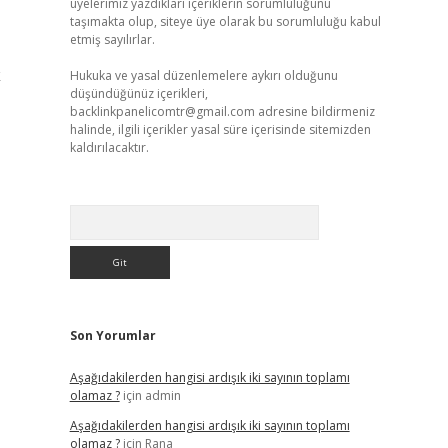
üyelerimiz yazdıkları içeriklerin sorumluluğunu
taşımakta olup, siteye üye olarak bu sorumluluğu kabul
etmiş sayılırlar.
k
Hukuka ve yasal düzenlemelere aykırı olduğunu
düşündüğünüz içerikleri,
backlinkpanelicomtr@gmail.com
adresine bildirmeniz
halinde, ilgili içerikler yasal süre içerisinde sitemizden
kaldırılacaktır.
Arama
Son Yorumlar
Aşağıdakilerden hangisi ardışık iki sayının toplamı
olamaz ?
için
admin
Aşağıdakilerden hangisi ardışık iki sayının toplamı
olamaz ?
için
Rana