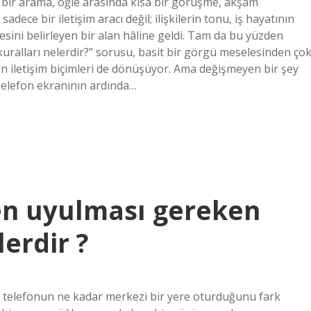
bir arama, öğle arasında kısa bir görüşme, akşam
ce bir iletişim aracı değil; ilişkilerin tonu, iş hayatının
tesini belirleyen bir alan hâline geldi. Tam da bu yüzden
ralları nelerdir?” sorusu, basit bir görgü meselesinden ço
en iletişim biçimleri de dönüşüyor. Ama değişmeyen bir şey
. Telefon ekranının ardında…
en uyulması gereken
erdir ?
e telefonun ne kadar merkezi bir yere oturduğunu fark