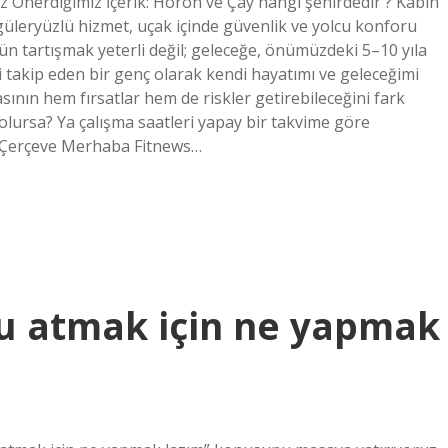
z Önerdiğimiz İçerik: Horon ve Çay hangi şehirdedir ? Kabin
üleryüzlü hizmet, uçak içinde güvenlik ve yolcu konforu
ün tartışmak yeterli değil; geleceğe, önümüzdeki 5–10 yıla
 takip eden bir genç olarak kendi hayatımı ve geleceğimi
nın hem fırsatlar hem de riskler getirebileceğini fark
olursa? Ya çalışma saatleri yapay bir takvime göre
 Çerçeve Merhaba Fitnews…
u atmak için ne yapmak