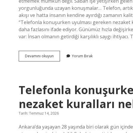
etmemek mümkün değil. Sabah işe yetişirken gelen 
yorgunluğunda uzayan konuşmalar… Telefon, artık sade
akışı ve hatta insanın kendine ayırdığı zamanın kali
“Telefonla konuşurken uyulması gereken nezaket ku
daha fazlasını ifade ediyor. Günümüz hızla değişirk
var: İnsan olmanın getirdiği karşılıklı saygı ihtiyacı
Telefonla
Devamını okuyun
Yorum Bırak
konuşurken
uyulması
gereken
nezaket
kuralları
Telefonla konuşurk
nelerdir
?
nezaket kuralları nel
Tarih: Temmuz 14, 2026
Ankara’da yaşayan 28 yaşında biri olarak gün içind