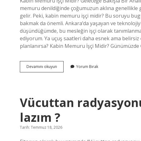
Kabin Memuru İşçi Midir? Geleceğe Bakışla Bir Anali
memuru denildiğinde çoğumuzun aklına genellikle g
gelir. Peki, kabin memuru işçi midir? Bu soruyu bug
bakmak da önemli. Ankara’da yaşayan ve teknolojiyi
düşündüğümde, bu mesleğin işçi olarak tanımlanması
ediyorum. Ya uçuş saatleri daha esnek ama belirsiz 
planlanırsa? Kabin Memuru İşçi Midir? Günümüzde
Hostes’in
Devamını okuyun
Yorum Bırak
diğer
adı
nedir
?
Vücuttan radyasyon
lazım ?
Tarih: Temmuz 18, 2026