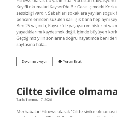
Fitnews olarak bu yazımızda “Vücuttan radyasyonu 
Keyifli okumalar! Kayseri’de Bir Gece: İçimdeki Kork
sessizliği vardır. Sabahları sokaklara yayılan soğuk
pencerelerinden süzülen sarı ışık bana hep aynı şe
Ben 25 yaşında, Kayseri’de yaşayan ve hislerini y
yaşadıklarımı kaydetmek değil, içimde büyüyen kork
Geçtiğimiz yılın sonlarına doğru hayatımda beni de
sayfasına hâlâ…
Vücuttan
Devamını okuyun
Yorum Bırak
radyasyonu
atmak
için
ne
yapmak
Ciltte sivilce olmama
lazım
?
Tarih: Temmuz 17, 2026
Merhabalar! Fitnews olarak “Ciltte sivilce olmaması 