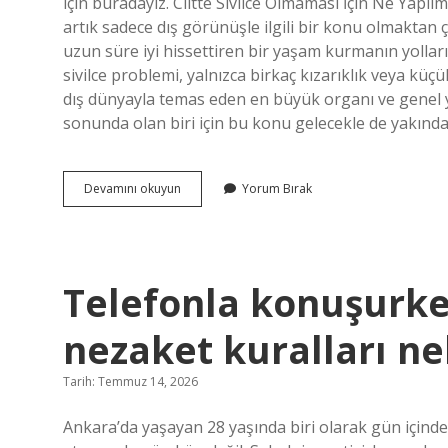
için buradayız. Ciltte Sivilce Olmaması İçin Ne Yapıl
artık sadece dış görünüşle ilgili bir konu olmaktan 
uzun süre iyi hissettiren bir yaşam kurmanın yolların
sivilce problemi, yalnızca birkaç kızarıklık veya kü
dış dünyayla temas eden en büyük organı ve genel ya
sonunda olan biri için bu konu gelecekle de yakınd
Ciltte
Devamını okuyun
Yorum Bırak
sivilce
olmaması
için
ne
yapılmalı
Telefonla konuşurk
?
nezaket kuralları nel
Tarih: Temmuz 14, 2026
Ankara’da yaşayan 28 yaşında biri olarak gün içind