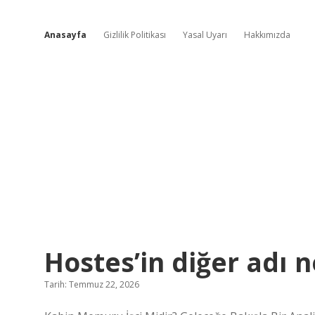
Anasayfa
Gizlilik Politikası
Yasal Uyarı
Hakkımızda
Günlük
Hostes’in diğer adı n
Enerji
Tarih: Temmuz 22, 2026
Yazılar