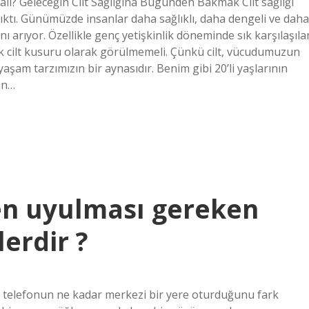
malı? Geleceğin Cilt Sağlığına Bugünden Bakmak Cilt sağlığı
çıktı. Günümüzde insanlar daha sağlıklı, daha dengeli ve daha
ı arıyor. Özellikle genç yetişkinlik döneminde sık karşılaşıla
çük cilt kusuru olarak görülmemeli. Çünkü cilt, vücudumuzun
şam tarzımızın bir aynasıdır. Benim gibi 20’li yaşlarının
an…
en uyulması gereken
erdir ?
e telefonun ne kadar merkezi bir yere oturduğunu fark