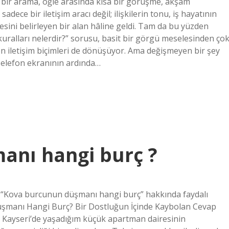
bir arama, öğle arasında kısa bir görüşme, akşam
ce bir iletişim aracı değil; ilişkilerin tonu, iş hayatının
tesini belirleyen bir alan hâline geldi. Tam da bu yüzden
ralları nelerdir?” sorusu, basit bir görgü meselesinden ço
en iletişim biçimleri de dönüşüyor. Ama değişmeyen bir şey
. Telefon ekranının ardında…
anı hangi burç ?
 “Kova burcunun düşmanı hangi burç” hakkında faydalı
n Düşmanı Hangi Burç? Bir Dostluğun İçinde Kaybolan Cevap
r Kayseri’de yaşadığım küçük apartman dairesinin