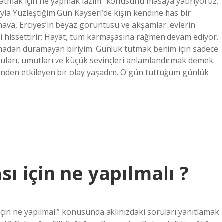
atmak için ne yapmak lazım” konusunu masaya yatırıyoruz.
uyla Yüzleştiğim Gün Kayseri’de kışın kendine has bir
 hava, Erciyes’in beyaz görüntüsü ve akşamları evlerin
yi hissettirir: Hayat, tüm karmaşasına rağmen devam ediyor.
azmadan duramayan biriyim. Günlük tutmak benim için sadece
uları, umutları ve küçük sevinçleri anlamlandırmak demek.
rinden etkileyen bir olay yaşadım. O gün tuttuğum günlük
sı için ne yapılmalı ?
için ne yapılmalı” konusunda aklınızdaki soruları yanıtlamak