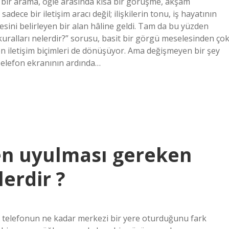
bir arama, öğle arasında kısa bir görüşme, akşam
ce bir iletişim aracı değil; ilişkilerin tonu, iş hayatının
tesini belirleyen bir alan hâline geldi. Tam da bu yüzden
ralları nelerdir?” sorusu, basit bir görgü meselesinden ço
en iletişim biçimleri de dönüşüyor. Ama değişmeyen bir şey
. Telefon ekranının ardında…
en uyulması gereken
erdir ?
e telefonun ne kadar merkezi bir yere oturduğunu fark