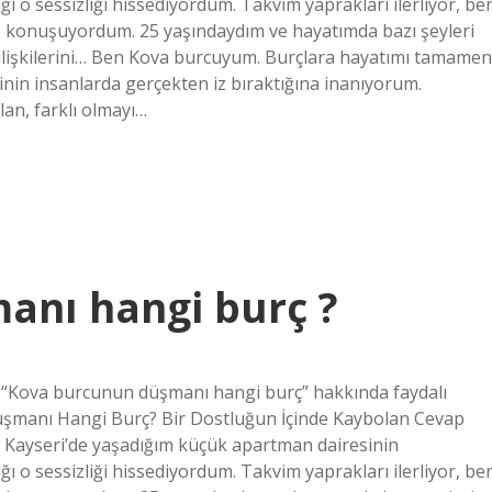
ğı o sessizliği hissediyordum. Takvim yaprakları ilerliyor, be
 konuşuyordum. 25 yaşındaydım ve hayatımda bazı şeyleri
 ilişkilerini… Ben Kova burcuyum. Burçlara hayatımı tamamen
rinin insanlarda gerçekten iz bıraktığına inanıyorum.
an, farklı olmayı…
anı hangi burç ?
 “Kova burcunun düşmanı hangi burç” hakkında faydalı
n Düşmanı Hangi Burç? Bir Dostluğun İçinde Kaybolan Cevap
r Kayseri’de yaşadığım küçük apartman dairesinin
ğı o sessizliği hissediyordum. Takvim yaprakları ilerliyor, be