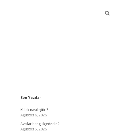
Sidebar
Son Yazılar
elexbet yeni adresi
vdcasino yeni giriş
betexper gün
Kulak nasıl işitir ?
Ağustos 6, 2026
Avcılar hangi ilçededir ?
Ağustos 5, 2026