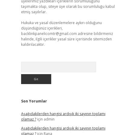
üyelerimiz yazdıkları içeriklerin sorumluluğunu
taşımakta olup, siteye üye olarak bu sorumluluğu kabul
etmiş sayılırlar.
Hukuka ve yasal düzenlemelere aykırı olduğunu
düşündüğünüz içerikleri,
backlinkpanelicomtr@gmail.com
adresine bildirmeniz
halinde, ilgili içerikler yasal süre içerisinde sitemizden
kaldırılacaktır.
Arama
Son Yorumlar
Aşağıdakilerden hangisi ardışık iki sayının toplamı
olamaz ?
için
admin
Aşağıdakilerden hangisi ardışık iki sayının toplamı
olamaz ?
için
Rana