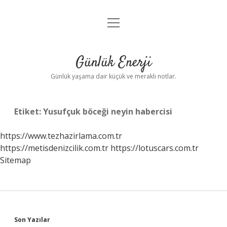
menüyü
Anasayfa
aç
Gizlilik Politikası
Günlük Enerji
Yasal Uyarı
Günlük yaşama dair küçük ve meraklı notlar.
Hakkımızda
Etiket:
Yusufçuk böceği neyin habercisi
https://www.tezhazirlama.com.tr
https://metisdenizcilik.com.tr
https://lotuscars.com.tr
Sitemap
Sidebar
Son Yazılar