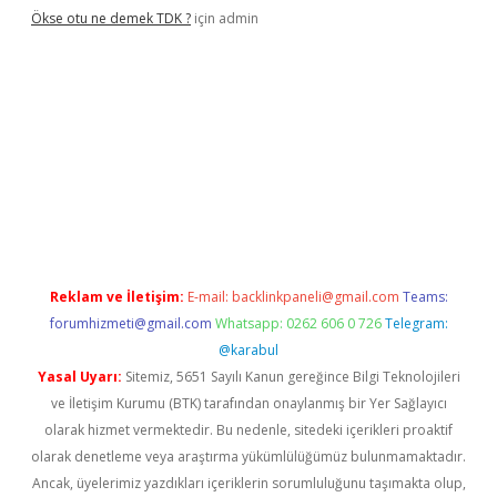
Ökse otu ne demek TDK ?
için
admin
iriş
betexper güncel
Reklam ve İletişim:
E-mail:
backlinkpaneli@gmail.com
Teams:
forumhizmeti@gmail.com
Whatsapp: 0262 606 0 726
Telegram:
@karabul
Yasal Uyarı:
Sitemiz, 5651 Sayılı Kanun gereğince Bilgi Teknolojileri
ve İletişim Kurumu (BTK) tarafından onaylanmış bir Yer Sağlayıcı
olarak hizmet vermektedir. Bu nedenle, sitedeki içerikleri proaktif
olarak denetleme veya araştırma yükümlülüğümüz bulunmamaktadır.
Ancak, üyelerimiz yazdıkları içeriklerin sorumluluğunu taşımakta olup,