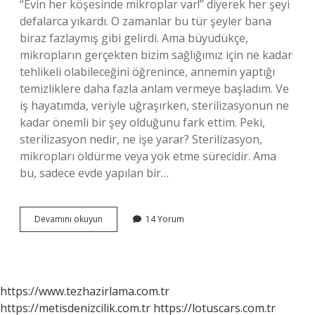
“Evin her köşesinde mikroplar var!” diyerek her şeyi
defalarca yıkardı. O zamanlar bu tür şeyler bana
biraz fazlaymış gibi gelirdi. Ama büyüdükçe,
mikropların gerçekten bizim sağlığımız için ne kadar
tehlikeli olabileceğini öğrenince, annemin yaptığı
temizliklere daha fazla anlam vermeye başladım. Ve
iş hayatımda, veriyle uğraşırken, sterilizasyonun ne
kadar önemli bir şey olduğunu fark ettim. Peki,
sterilizasyon nedir, ne işe yarar? Sterilizasyon,
mikropları öldürme veya yok etme sürecidir. Ama
bu, sadece evde yapılan bir…
Sterilizasyon
Devamını okuyun
14 Yorum
nedir
ne
işe
yarar
?
https://www.tezhazirlama.com.tr
https://metisdenizcilik.com.tr
https://lotuscars.com.tr