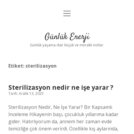
menüyü
Anasayfa
aç
Gizlilik Politikası
Günlük Enerji
Yasal Uyarı
Günlük yaşama dair küçük ve meraklı notlar.
Hakkımızda
Etiket:
sterilizasyon
Sterilizasyon nedir ne işe yarar ?
Tarih: Aralık 13, 2025
Sterilizasyon Nedir, Ne İşe Yarar? Bir Kapsamlı
İnceleme Hikayenin başı, çocukluk yıllarıma kadar
gider. Hatırlıyorum da, annem her zaman evde
temizliğe çok önem verirdi. Özellikle kış aylarında,