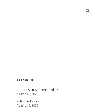
Sidebar
Son Yazılar
elexbet yeni adresi
vdcasino yeni giriş
betexp
C3 korozyon kategorisi nedir ?
Ağustos 6, 2026
Kulak nasıl işitir ?
Ağustos 6, 2026