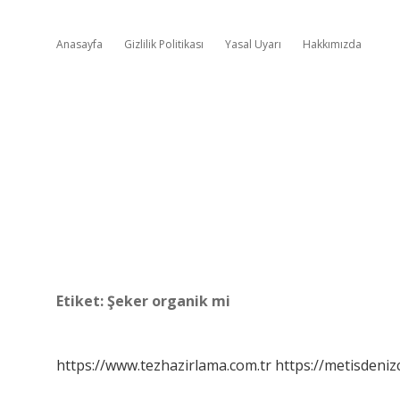
Anasayfa
Gizlilik Politikası
Yasal Uyarı
Hakkımızda
Etiket:
Şeker organik mi
https://www.tezhazirlama.com.tr
https://metisdenizc