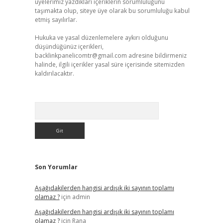
üyelerimiz yazdıkları içeriklerin sorumluluğunu
taşımakta olup, siteye üye olarak bu sorumluluğu kabul
etmiş sayılırlar.
Hukuka ve yasal düzenlemelere aykırı olduğunu
düşündüğünüz içerikleri,
backlinkpanelicomtr@gmail.com
adresine bildirmeniz
halinde, ilgili içerikler yasal süre içerisinde sitemizden
kaldırılacaktır.
Arama
Son Yorumlar
Aşağıdakilerden hangisi ardışık iki sayının toplamı
olamaz ?
için
admin
Aşağıdakilerden hangisi ardışık iki sayının toplamı
olamaz ?
için
Rana