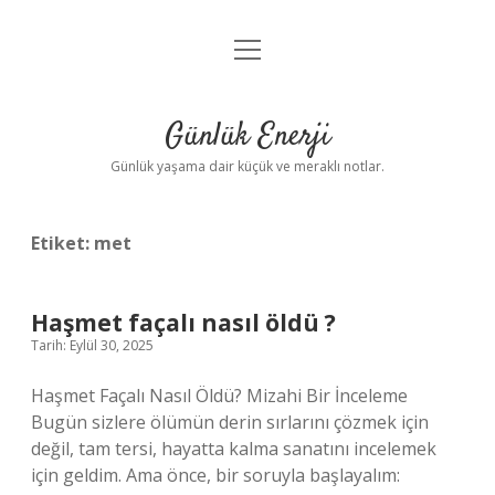
menüyü
Anasayfa
aç
Gizlilik Politikası
Günlük Enerji
Yasal Uyarı
Günlük yaşama dair küçük ve meraklı notlar.
Hakkımızda
Etiket:
met
Haşmet façalı nasıl öldü ?
Tarih: Eylül 30, 2025
Haşmet Façalı Nasıl Öldü? Mizahi Bir İnceleme
Bugün sizlere ölümün derin sırlarını çözmek için
değil, tam tersi, hayatta kalma sanatını incelemek
için geldim. Ama önce, bir soruyla başlayalım: