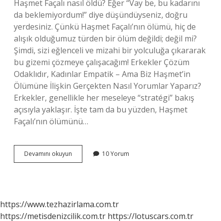
Haşmet Façalı nasıl öldü? Eğer “Vay be, bu kadarını
da beklemiyordum!” diye düşündüyseniz, doğru
yerdesiniz. Çünkü Haşmet Façalı’nın ölümü, hiç de
alışık olduğumuz türden bir ölüm değildi; değil mi?
Şimdi, sizi eğlenceli ve mizahi bir yolculuğa çıkararak
bu gizemi çözmeye çalışacağım! Erkekler Çözüm
Odaklıdır, Kadınlar Empatik – Ama Biz Haşmet’in
Ölümüne İlişkin Gerçekten Nasıl Yorumlar Yaparız?
Erkekler, genellikle her meseleye “stratégi” bakış
açısıyla yaklaşır. İşte tam da bu yüzden, Haşmet
Façalı’nın ölümünü…
Haşmet
Devamını okuyun
10 Yorum
façalı
nasıl
öldü
?
https://www.tezhazirlama.com.tr
https://metisdenizcilik.com.tr
https://lotuscars.com.tr