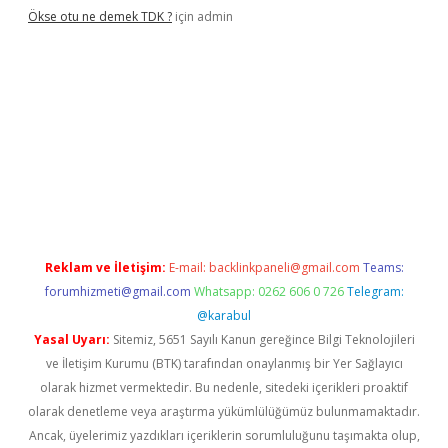
Ökse otu ne demek TDK ?
için
admin
iriş
betexper güncel
Reklam ve İletişim:
E-mail:
backlinkpaneli@gmail.com
Teams:
forumhizmeti@gmail.com
Whatsapp: 0262 606 0 726
Telegram:
@karabul
Yasal Uyarı:
Sitemiz, 5651 Sayılı Kanun gereğince Bilgi Teknolojileri
ve İletişim Kurumu (BTK) tarafından onaylanmış bir Yer Sağlayıcı
olarak hizmet vermektedir. Bu nedenle, sitedeki içerikleri proaktif
olarak denetleme veya araştırma yükümlülüğümüz bulunmamaktadır.
Ancak, üyelerimiz yazdıkları içeriklerin sorumluluğunu taşımakta olup,