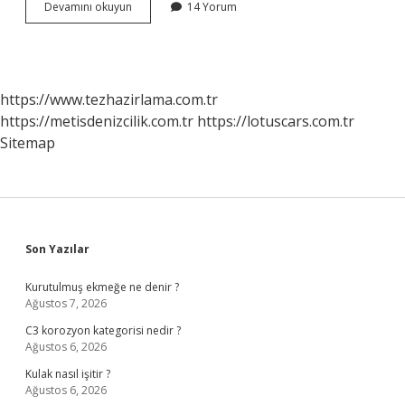
Emlak
Devamını okuyun
14 Yorum
Konut
Genel
Müdürü
kim
?
https://www.tezhazirlama.com.tr
https://metisdenizcilik.com.tr
https://lotuscars.com.tr
Sitemap
Sidebar
Son Yazılar
Kurutulmuş ekmeğe ne denir ?
Ağustos 7, 2026
C3 korozyon kategorisi nedir ?
Ağustos 6, 2026
Kulak nasıl işitir ?
Ağustos 6, 2026