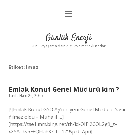
menüyü
Anasayfa
aç
Gizlilik Politikası
Günlük Enerji
Yasal Uyarı
Günlük yaşama dair küçük ve meraklı notlar.
Hakkımızda
Etiket:
lmaz
Emlak Konut Genel Müdürü kim ?
Tarih: Ekim 26, 2025
[![Emlak Konut GYO AŞ’nin yeni Genel Müdürü Yasir
Yılmaz oldu – Muhalif …]
(https://tse1.mm.bing.net/th/id/OIP.2COL2g9_z-
xX5A–kv5F8QHaEK?cb=12\&pid=Api)]