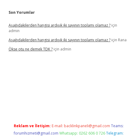
Son Yorumlar
Aşağıdakilerden hangisi ardışık iki sayının toplamı olamaz ?
için
admin
Aşağıdakilerden hangisi ardışık iki sayının toplamı olamaz ?
için
Rana
Ökse otu ne demek TDK ?
için
admin
iriş
betexper güncel
Reklam ve İletişim:
E-mail:
backlinkpaneli@gmail.com
Teams:
forumhizmeti@gmail.com
Whatsapp: 0262 606 0 726
Telegram: