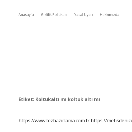
Anasayfa
Gizlilik Politikası
Yasal Uyarı
Hakkımızda
Etiket:
Koltukaltı mı koltuk altı mı
https://www.tezhazirlama.com.tr
https://metisdenizc