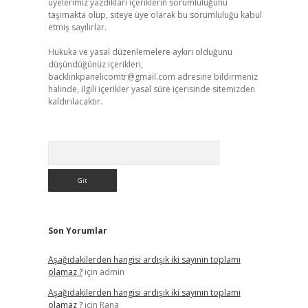
üyelerimiz yazdıkları içeriklerin sorumluluğunu
taşımakta olup, siteye üye olarak bu sorumluluğu kabul
etmiş sayılırlar.
Hukuka ve yasal düzenlemelere aykırı olduğunu
düşündüğünüz içerikleri,
backlinkpanelicomtr@gmail.com
adresine bildirmeniz
halinde, ilgili içerikler yasal süre içerisinde sitemizden
kaldırılacaktır.
Arama
Son Yorumlar
Aşağıdakilerden hangisi ardışık iki sayının toplamı
olamaz ?
için
admin
Aşağıdakilerden hangisi ardışık iki sayının toplamı
olamaz ?
için
Rana