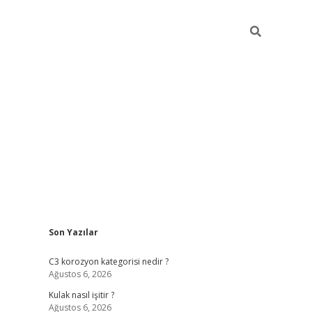
Sidebar
Son Yazılar
elexbet yeni adresi
vdcasino yeni giriş
betex
C3 korozyon kategorisi nedir ?
Ağustos 6, 2026
Kulak nasıl işitir ?
Ağustos 6, 2026