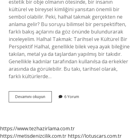
estetik bir obje olmanın ötesinde, bir insanın
kültürel ve bireysel kimliğini yansıtan önemli bir
sembol olabilir. Peki, halhal takmak gerçekten ne
anlama gelir? Bu soruyu bilimsel bir perspektiften,
farklı bakış açılarını da göz önünde bulundurarak
inceleyelim. Halhal Takmak: Tarihsel ve Kültürel Bir
Perspektif Halhal, genellikle bilek veya ayak bileğine
takılan, metal ya da taşlardan yapılmış bir takıdır.
Genellikle kadınlar tarafından kullanılsa da erkekler
arasında da görülebilir. Bu takı, tarihsel olarak,
farklı kültürlerde…
Halhal
Devamını okuyun
6 Yorum
takmak
ne
anlama
gelir
?
https://www.tezhazirlama.com.tr
https://metisdenizcilik.com.tr
https://lotuscars.com.tr