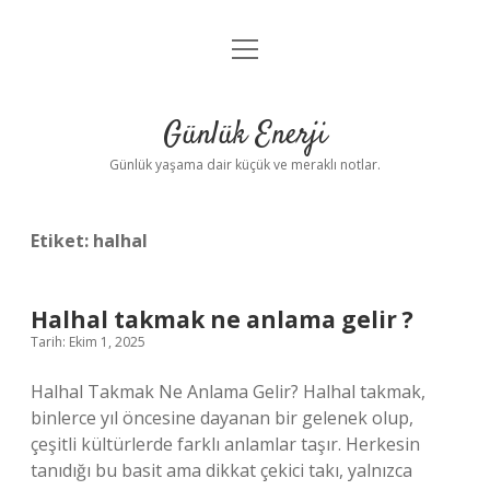
menüyü
Anasayfa
aç
Gizlilik Politikası
Günlük Enerji
Yasal Uyarı
Günlük yaşama dair küçük ve meraklı notlar.
Hakkımızda
Etiket:
halhal
Halhal takmak ne anlama gelir ?
Tarih: Ekim 1, 2025
Halhal Takmak Ne Anlama Gelir? Halhal takmak,
binlerce yıl öncesine dayanan bir gelenek olup,
çeşitli kültürlerde farklı anlamlar taşır. Herkesin
tanıdığı bu basit ama dikkat çekici takı, yalnızca