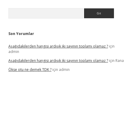
Arama
Son Yorumlar
Aşağıdakilerden hangisi ardışık iki sayının toplamı olamaz ?
için
admin
Aşağıdakilerden hangisi ardışık iki sayının toplamı olamaz ?
için
Rana
Ökse otu ne demek TDK ?
için
admin
iş
betexper güncel