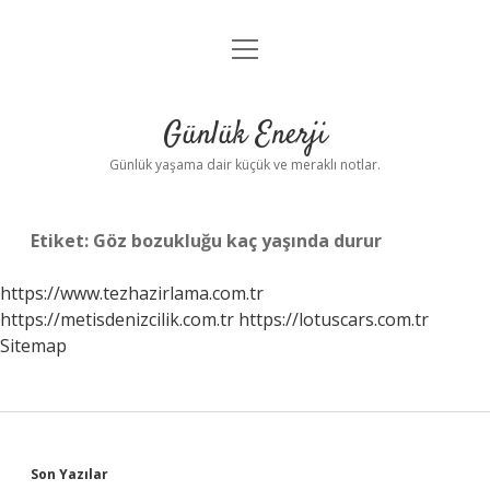
menüyü
Anasayfa
aç
Gizlilik Politikası
Günlük Enerji
Yasal Uyarı
Günlük yaşama dair küçük ve meraklı notlar.
Hakkımızda
Etiket:
Göz bozukluğu kaç yaşında durur
https://www.tezhazirlama.com.tr
https://metisdenizcilik.com.tr
https://lotuscars.com.tr
Sitemap
Sidebar
Son Yazılar