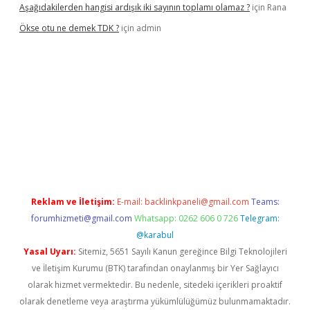
Aşağıdakilerden hangisi ardışık iki sayının toplamı olamaz ?
için
Rana
Ökse otu ne demek TDK ?
için
admin
iriş
betexper güncel
Reklam ve İletişim:
E-mail:
backlinkpaneli@gmail.com
Teams:
forumhizmeti@gmail.com
Whatsapp: 0262 606 0 726
Telegram:
@karabul
Yasal Uyarı:
Sitemiz, 5651 Sayılı Kanun gereğince Bilgi Teknolojileri
ve İletişim Kurumu (BTK) tarafından onaylanmış bir Yer Sağlayıcı
olarak hizmet vermektedir. Bu nedenle, sitedeki içerikleri proaktif
olarak denetleme veya araştırma yükümlülüğümüz bulunmamaktadır.