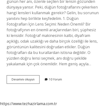
günün her anı, özenle seçilen bir lensin gözünden
dünyaya yansır. Peki, düğün fotoğraflarını çekerken
hangi lensleri kullanmak gerekir? Gelin, bu sorunun
yanıtını hep birlikte keşfedelim. 1. Düğün
Fotoğrafları İçin Lens Seçimi: Neden Önemli? Bir
fotoğrafçının en önemli araçlarından biri, şüphesiz
ki lensidir. Fotoğraf makinesinin kalbi, diyafram
açıklığı, odak uzaklığı ve daha birçok özelliği ile lens,
görüntünün kalitesini doğrudan etkiler. Düğün
fotoğrafları da bu kurallardan istisna değildir. O
yüzden doğru lensi seçmek, anı doğru şekilde
yakalamak için çok önemlidir. Hem geniş açıyla…
Düğün
Devamını okuyun
10 Yorum
fotoğrafları
için
hangi
lens
kullanılır
https://www.tezhazirlama.com.tr
?