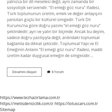
yalnızca bir dil meselesi değil, aynı zamanda bir
sosyolojik serüvendir. “El emeği göz nuru” ifadesi,
Türk toplumunun üretim, emek ve değer anlayışını
yansıtan güçlü bir kültürel simgedir. Türk Dil
Kurumu’na göre doğru yazımı “el emeği göz nuru”
şeklindedir; ayrı ve yalın bir biçimde. Ancak bu deyim,
sadece doğru yazılışıyla değil, ardındaki toplumsal
bağlamla da dikkat çekicidir. Toplumsal Yapı ve El
Emeğinin Anlamı “El emeği göz nuru” ifadesi, maddi
üretim kadar duygusal emeğin de simgesidir.…
El
Devamını okuyun
8 Yorum
emeği
göz
nuru
nasıl
yazılır
https://www.tezhazirlama.com.tr
TDK
https://metisdenizcilik.com.tr
https://lotuscars.com.tr
?
Sitemap