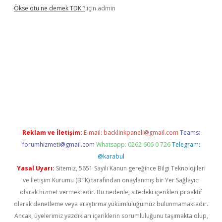
Ökse otu ne demek TDK ?
için
admin
iriş
betexper güncel
Reklam ve İletişim:
E-mail:
backlinkpaneli@gmail.com
Teams:
forumhizmeti@gmail.com
Whatsapp: 0262 606 0 726
Telegram:
@karabul
Yasal Uyarı:
Sitemiz, 5651 Sayılı Kanun gereğince Bilgi Teknolojileri
ve İletişim Kurumu (BTK) tarafından onaylanmış bir Yer Sağlayıcı
olarak hizmet vermektedir. Bu nedenle, sitedeki içerikleri proaktif
olarak denetleme veya araştırma yükümlülüğümüz bulunmamaktadır.
Ancak, üyelerimiz yazdıkları içeriklerin sorumluluğunu taşımakta olup,