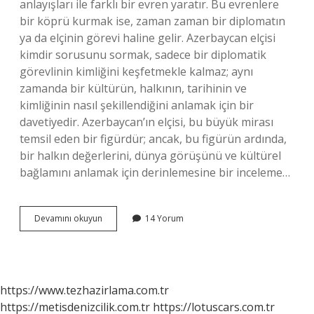
anlayışları ile farklı bir evren yaratır. Bu evrenlere
bir köprü kurmak ise, zaman zaman bir diplomatın
ya da elçinin görevi haline gelir. Azerbaycan elçisi
kimdir sorusunu sormak, sadece bir diplomatik
görevlinin kimliğini keşfetmekle kalmaz; aynı
zamanda bir kültürün, halkının, tarihinin ve
kimliğinin nasıl şekillendiğini anlamak için bir
davetiyedir. Azerbaycan’ın elçisi, bu büyük mirası
temsil eden bir figürdür; ancak, bu figürün ardında,
bir halkın değerlerini, dünya görüşünü ve kültürel
bağlamını anlamak için derinlemesine bir inceleme…
Azerbaycan
Devamını okuyun
14 Yorum
elçisi
kimdir
?
https://www.tezhazirlama.com.tr
https://metisdenizcilik.com.tr
https://lotuscars.com.tr