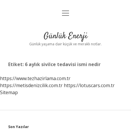
menüyü
Anasayfa
aç
Gizlilik Politikası
Günlük Enerji
Yasal Uyarı
Günlük yaşama dair küçük ve meraklı notlar.
Hakkımızda
Etiket:
6 aylık sivilce tedavisi ismi nedir
https://www.tezhazirlama.com.tr
https://metisdenizcilik.com.tr
https://lotuscars.com.tr
Sitemap
Sidebar
Son Yazılar